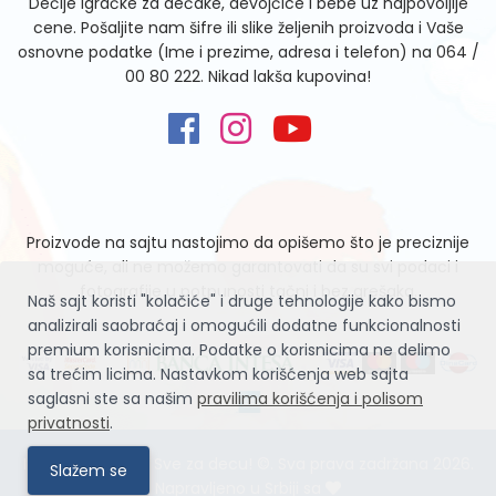
Dečije igračke za dečake, devojčice i bebe uz najpovoljije
cene. Pošaljite nam šifre ili slike željenih proizvoda i Vaše
osnovne podatke (Ime i prezime, adresa i telefon) na
064 /
00 80 222
. Nikad lakša kupovina!
Proizvode na sajtu nastojimo da opišemo što je preciznije
moguće, ali ne možemo garantovati da su svi podaci i
fotografije u potpunosti tačni i bez grešaka.
Naš sajt koristi "kolačiće" i druge tehnologije kako bismo
analizirali saobraćaj i omogućili dodatne funkcionalnosti
premium korisnicima. Podatke o korisnicima ne delimo
sa trećim licima. Nastavkom korišćenja web sajta
saglasni ste sa našim
pravilima korišćenja i polisom
privatnosti
.
Igračke Zvrčke – Sve za decu! ©. Sva prava zadržana 2026.
Slažem se
Napravljeno u Srbiji sa