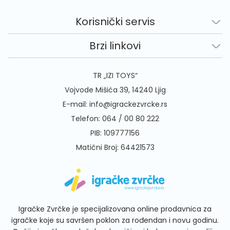
Korisnički servis
Brzi linkovi
TR „IZI TOYS“
Vojvode Mišića 39, 14240 Ljig
E-mail:
info@igrackezvrcke.rs
Telefon:
064 / 00 80 222
PIB: 109777156
Matični Broj: 64421573
Igračke Zvrčke je specijalizovana online prodavnica za
igračke koje su savršen poklon za rođendan i novu godinu.