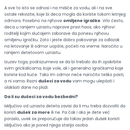
A sve to isto se odnosi i na mišiće za vodu, ali i na sve
ostale rekvizite, koje bi deca mogla da koriste tokom letnjeg
odmora. Posebno na njihove
omiljene igračke
. Vrlo često,
deca u ranijem uzrastu naprave pravi haos, ako njihovi
roditelji kojim slučajem zaborave da ponesu njihovu
omiljenu igračku. Zato i jeste dobro pakovanje za odlazak
na letovanje ili odmor uopšte, početi na vreme. Naročito u
ranijem detetovom
uzrastu
.
Izuzev toga, podrazumeva se da bi trebalo da ih opskrbite
svim grickalicama, koje vole, ali i generalno igračkama koje
koriste kod kuće. Tako im odmor neće naročito teško pasti,
a ni vama. Razni
dušeci za vodu
vam mogu ulepšati i
olakšati dane na plaži.
Da li su dušeci za vodu bezbedni?
Isključivo od uzrasta deteta zavisi da li mu treba dozvoliti da
koristi
dušek za more
ili ne. Pa čak i ako je dete već
poraslo, uvek se preporučuje da takav jedan dušek koristi
isključivo ako je pored njega starija osoba.