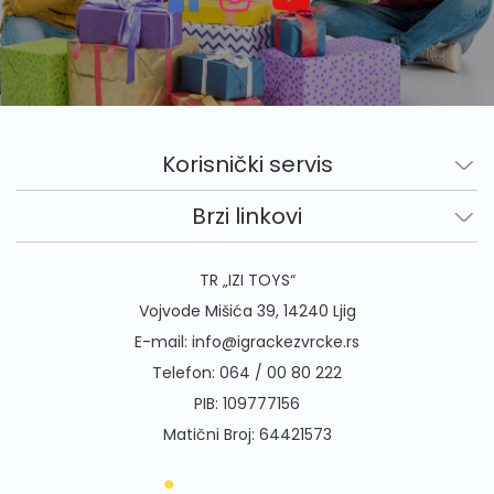
Korisnički servis
Brzi linkovi
TR „IZI TOYS“
Vojvode Mišića 39, 14240 Ljig
E-mail:
info@igrackezvrcke.rs
Telefon:
064 / 00 80 222
PIB: 109777156
Matični Broj: 64421573