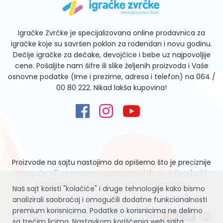
Igračke Zvrčke je specijalizovana online prodavnica za
igračke koje su savršen poklon za rođendan i novu godinu.
Dečije igračke za dečake, devojčice i bebe uz najpovoljije
cene. Pošaljite nam šifre ili slike željenih proizvoda i Vaše
osnovne podatke (Ime i prezime, adresa i telefon) na
064 /
00 80 222
. Nikad lakša kupovina!
Proizvode na sajtu nastojimo da opišemo što je preciznije
moguće, ali ne možemo garantovati da su svi podaci i
fotografije u potpunosti tačni i bez grešaka.
Naš sajt koristi "kolačiće" i druge tehnologije kako bismo
analizirali saobraćaj i omogućili dodatne funkcionalnosti
premium korisnicima. Podatke o korisnicima ne delimo
sa trećim licima. Nastavkom korišćenja web sajta