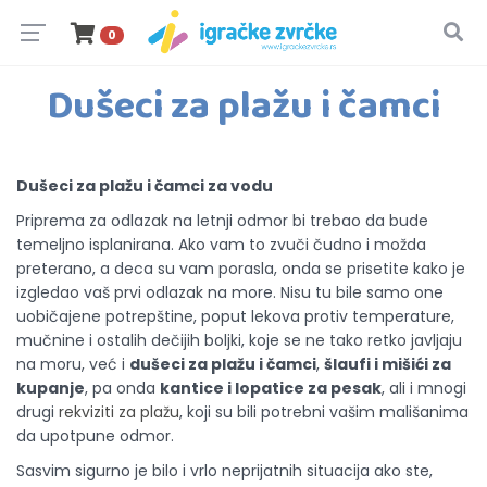
0
Dušeci za plažu i čamci
Dušeci za plažu i čamci za vodu
Priprema za odlazak na letnji odmor bi trebao da bude
temeljno isplanirana. Ako vam to zvuči čudno i možda
preterano, a deca su vam porasla, onda se prisetite kako je
izgledao vaš prvi odlazak na more. Nisu tu bile samo one
uobičajene potrepštine, poput lekova protiv temperature,
mučnine i ostalih dečijih boljki, koje se ne tako retko javljaju
na moru, već i
dušeci za plažu i čamci
,
šlaufi i mišići za
kupanje
, pa onda
kantice i lopatice za pesak
, ali i mnogi
drugi
rekviziti za plažu
, koji su bili potrebni vašim mališanima
da upotpune odmor.
Sasvim sigurno je bilo i vrlo neprijatnih situacija ako ste,