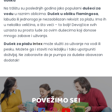
oblika
Na tržištu su poslednjih godina jako popularni
dušeci za
vodu
u raznim oblicima.
Dušek u obliku flamingosa
,
labuda ili jednoroga je nezaobilazan rekvizit za plažu. Ima ih
u nekoliko veličina, a što veći – to bolji! Devojčice svih
uzrasta su prosto lude za ovim dušecima koji donose
mnogo zabave i uživanja.
Dušek za plažu
Intex
može služiti za uživanje na vodi ili
pesku. Možete ga i staviti na ležaljku i tako upotpuniti
doživljaj. Ne zaboravite da je pumpa za dušeke obavezan
dodatak!
POVEŽIMO SE!