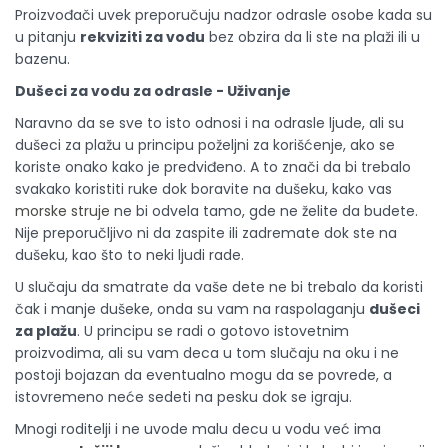
Proizvođači uvek preporučuju nadzor odrasle osobe kada su
u pitanju
rekviziti za vodu
bez obzira da li ste na plaži ili u
bazenu.
Dušeci za vodu za odrasle - Uživanje
Naravno da se sve to isto odnosi i na odrasle ljude, ali su
dušeci za plažu u principu poželjni za korišćenje, ako se
koriste onako kako je predviđeno. A to znači da bi trebalo
svakako koristiti ruke dok boravite na dušeku, kako vas
morske struje
ne bi odvela tamo, gde ne želite da budete.
Nije preporučljivo ni da zaspite ili zadremate dok ste na
dušeku, kao što to neki ljudi rade.
U slučaju da smatrate da vaše dete ne bi trebalo da koristi
čak i manje dušeke, onda su vam na raspolaganju
dušeci
za plažu
. U principu se radi o gotovo istovetnim
proizvodima, ali su vam deca u tom slučaju na oku i ne
postoji bojazan da eventualno mogu da se povrede, a
istovremeno neće sedeti na pesku dok se igraju.
Mnogi roditelji i ne uvode malu decu u vodu već ima