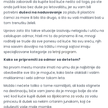
možda zaboravili da kupite kod kuće nešto od toga, pa ste
onda jurili kao bez duše po letovalištu, jer su vam bili
potrebni
dušeci na naduvavanje
za plažu ili plastični
čamci za more ili bilo šta drugo, a što su vaši mališani baš u
tom trenutku želeli.
Upravo zato što takve situacije izazivaju nelagodu i utiču na
celokupan odmor, hteli mi to da priznamo ili ne, mnogi
roditelji se trude da sve ponesu od kuće. Na svu sreću, njih
ima sasvim dovoljno na tržištu i mnogi sajtovi imaju
speciajlizovane kategorije za
letnji program
.
Kako se pripremiti za odmor sa detetom?
Na prvom mestu morate imati na umu da je najbitnije da
obezbedite sve što je moguće, kako biste olakšali i vašim
mališanima i sebi odmor tokom leta.
Možda i nećete toliko o tome razmišljati, ali kada stignete
na destinaciju, biće vam jasno da je mnogo bolje da ste
već kod kuće kupili
dušek sa šljokicama za vodu
za vašu
princezu ili dušek sa nekim crtanim junakom, koji će
oduševiti vaše male momke.