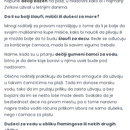
napune
dečiji bazen
na plaži, u hladovini kako bi i najmanji
Zvrkovi uživali u letnjim danima.
Da li su bolji šlaufi, mišići ili dušeci za more?
Mnogi roditelji sa pravom razmišljaju o tome da li je bolje da
svojim mališanima kupe mišiće, kako bi naučili da plivaju ili
je možda bolje da to budu
šlaufi za decu
. Ređe se odlučuju
za korišćenje čamaca, mada bi sasvim sigurno trebalo.
Naime, kada su u pitanju
dečiji gumeni čamci za vodu
,
bitno je da dete koje boravi u njima uvek bude pod
nadzorom.
Obično roditelji praktikuju da bebama omoguće da uživaju
u takvim čamčićima na plaži. Tada im donose
morsku
vodu
, tako da im pružaju priliku da zaista uživaju, a bez
bojazni da im se nešto loše može desiti. Svakako da je
bezbednost dece na prvom mestu, pa o tome naravno
najpre treba voditi računa prilikom izbora ne samo dušeka,
nego i čamaca za plažu.
Dušeci za vodu u obliku flamingosa ili nekih drugih