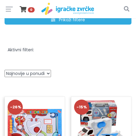
0
Prikaži filtere
Aktivni filteri:
-26%
-15%