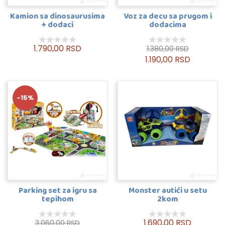
Kamion sa dinosaurusima
Voz za decu sa prugom i
+ dodaci
dodacima
1.790,00 RSD
1.380,00 RSD
1.190,00 RSD
-15%
Parking set za igru sa
Monster autići u setu
tepihom
2kom
1.690,00 RSD
3.060,00 RSD