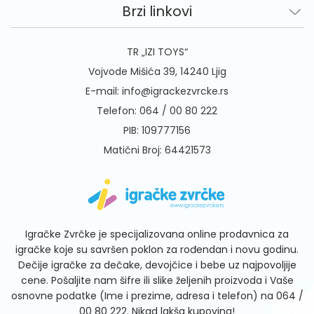
Brzi linkovi
TR „IZI TOYS“
Vojvode Mišića 39, 14240 Ljig
E-mail:
info@igrackezvrcke.rs
Telefon:
064 / 00 80 222
PIB: 109777156
Matični Broj: 64421573
Igračke Zvrčke je specijalizovana online prodavnica za
igračke koje su savršen poklon za rođendan i novu godinu.
Dečije igračke za dečake, devojčice i bebe uz najpovoljije
cene. Pošaljite nam šifre ili slike željenih proizvoda i Vaše
osnovne podatke (Ime i prezime, adresa i telefon) na
064 /
00 80 222
. Nikad lakša kupovina!