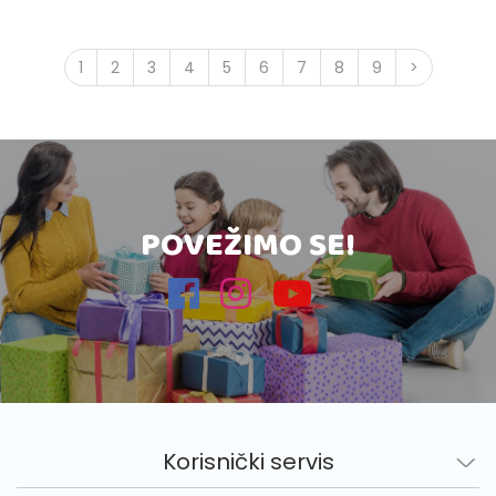
1
2
3
4
5
6
7
8
9
>
POVEŽIMO SE!
Korisnički servis