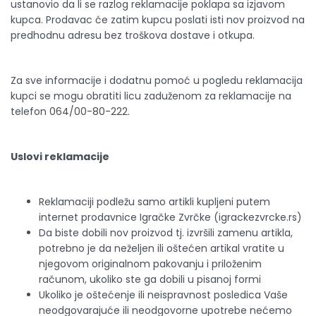
ustanovio da li se razlog reklamacije poklapa sa izjavom
kupca. Prodavac će zatim kupcu poslati isti nov proizvod na
predhodnu adresu bez troškova dostave i otkupa.
Za sve informacije i dodatnu pomoć u pogledu reklamacija
kupci se mogu obratiti licu zaduženom za reklamacije na
telefon
064/00-80-222
.
Uslovi reklamacije
Reklamaciji podležu samo artikli kupljeni putem
internet prodavnice Igračke Zvrčke (igrackezvrcke.rs)
Da biste dobili nov proizvod tj. izvršili zamenu artikla,
potrebno je da neželjen ili oštećen artikal vratite u
njegovom originalnom pakovanju i priloženim
računom, ukoliko ste ga dobili u pisanoj formi
Ukoliko je oštećenje ili neispravnost posledica Vaše
neodgovarajuće ili neodgovorne upotrebe nećemo