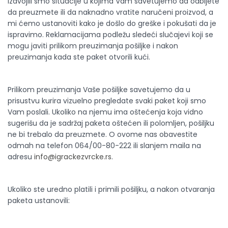
Izdvojili smo situacije u kojima Vam savetujemo da odbijete
da preuzmete ili da naknadno vratite naručeni proizvod, a
mi ćemo ustanoviti kako je došlo do greške i pokušati da je
ispravimo. Reklamacijama podležu sledeći slučajevi koji se
mogu javiti prilikom preuzimanja pošiljke i nakon
preuzimanja kada ste paket otvorili kući.
Prilikom preuzimanja Vaše pošiljke savetujemo da u
prisustvu kurira vizuelno pregledate svaki paket koji smo
Vam poslali. Ukoliko na njemu ima oštećenja koja vidno
sugerišu da je sadržaj paketa oštećen ili polomljen, pošiljku
ne bi trebalo da preuzmete. O ovome nas obavestite
odmah na telefon 064/00-80-222 ili slanjem maila na
adresu
info@igrackezvrcke.rs
.
Ukoliko ste uredno platili i primili pošiljku, a nakon otvaranja
paketa ustanovili: