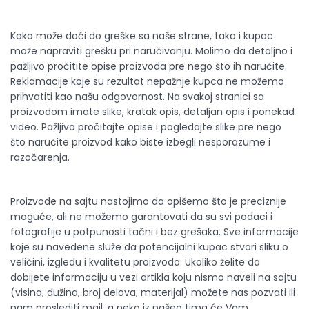
Kako može doći do greške sa naše strane, tako i kupac
može napraviti grešku pri naručivanju. Molimo da detaljno i
pažljivo pročitite opise proizvoda pre nego što ih naručite.
Reklamacije koje su rezultat nepažnje kupca ne možemo
prihvatiti kao našu odgovornost. Na svakoj stranici sa
proizvodom imate slike, kratak opis, detaljan opis i ponekad
video. Pažljivo pročitajte opise i pogledajte slike pre nego
što naručite proizvod kako biste izbegli nesporazume i
razočarenja.
Proizvode na sajtu nastojimo da opišemo što je preciznije
moguće, ali ne možemo garantovati da su svi podaci i
fotografije u potpunosti tačni i bez grešaka. Sve informacije
koje su navedene služe da potencijalni kupac stvori sliku o
veličini, izgledu i kvalitetu proizvoda. Ukoliko želite da
dobijete informaciju u vezi artikla koju nismo naveli na sajtu
(visina, dužina, broj delova, materijal) možete nas pozvati ili
nam proslediti mail, a neko iz našeg tima će Vam