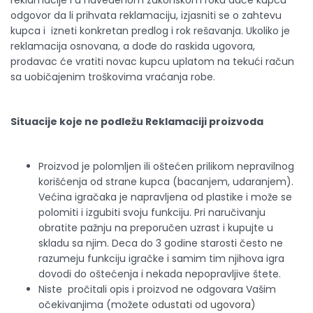
reklamacije i u navedenom zakonskom roku daće kupcu
odgovor da li prihvata reklamaciju, izjasniti se o zahtevu
kupca i izneti konkretan predlog i rok rešavanja. Ukoliko je
reklamacija osnovana, a dođe do raskida ugovora,
prodavac će vratiti novac kupcu uplatom na tekući račun
sa uobičajenim troškovima vraćanja robe.
Situacije koje ne podležu Reklamaciji proizvoda
Proizvod je polomljen ili oštećen prilikom nepravilnog
korišćenja od strane kupca (bacanjem, udaranjem).
Većina igračaka je napravljena od plastike i može se
polomiti i izgubiti svoju funkciju. Pri naručivanju
obratite pažnju na preporučen uzrast i kupujte u
skladu sa njim. Deca do 3 godine starosti često ne
razumeju funkciju igračke i samim tim njihova igra
dovodi do oštećenja i nekada nepopravljive štete.
Niste pročitali opis i proizvod ne odgovara Vašim
očekivanjima (možete
odustati od ugovora
)