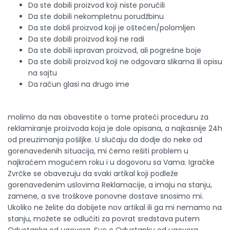
Da ste dobili proizvod koji niste poručili
Da ste dobili nekompletnu porudžbinu
Da ste dobli proizvod koji je oštećen/polomljen
Da ste dobili proizvod koji ne radi
Da ste dobili ispravan proizvod, ali pogrešne boje
Da ste dobili proizvod koji ne odgovara slikama ili opisu
na sajtu
Da račun glasi na drugo ime
molimo da nas obavestite o tome prateći proceduru za
reklamiranje proizvoda koja je dole opisana, a najkasnije 24h
od preuzimanja pošiljke. U slučaju da dodje do neke od
gorenavedenih situacija, mi ćemo rešiti problem u
najkraćem mogućem roku i u dogovoru sa Vama. Igračke
Zvrčke se obavezuju da svaki artikal koji podleže
gorenavedenim uslovima Reklamacije, a imaju na stanju,
zamene, a sve troškove ponovne dostave snosimo mi.
Ukoliko ne želite da dobijete nov artikal ili ga mi nemamo na
stanju, možete se odlučiti za povrat sredstava putem