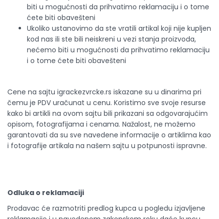
biti u mogućnosti da prihvatimo reklamaciju i o tome
ćete biti obavešteni
Ukoliko ustanovimo da ste vratili artikal koji nije kupljen
kod nas ili ste bili neiskreni u vezi stanja proizvoda,
nećemo biti u mogućnosti da prihvatimo reklamaciju
i o tome ćete biti obavešteni
Cene na sajtu igrackezvrcke.rs iskazane su u dinarima pri
čemu je PDV uračunat u cenu. Koristimo sve svoje resurse
kako bi artikli na ovom sajtu bili prikazani sa odgovarajućim
opisom, fotografijama i cenama. Nažalost, ne možemo
garantovati da su sve navedene informacije o artiklima kao
i fotografije artikala na našem sajtu u potpunosti ispravne.
Odluka o reklamaciji
Prodavac će razmotriti predlog kupca u pogledu izjavljene