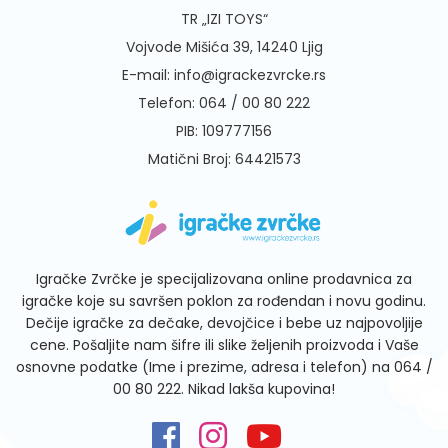
TR „IZI TOYS“
Vojvode Mišića 39, 14240 Ljig
E-mail:
info@igrackezvrcke.rs
Telefon:
064 / 00 80 222
PIB: 109777156
Matični Broj: 64421573
Igračke Zvrčke je specijalizovana online prodavnica za
igračke koje su savršen poklon za rođendan i novu godinu.
Dečije igračke za dečake, devojčice i bebe uz najpovoljije
cene. Pošaljite nam šifre ili slike željenih proizvoda i Vaše
osnovne podatke (Ime i prezime, adresa i telefon) na
064 /
00 80 222
. Nikad lakša kupovina!