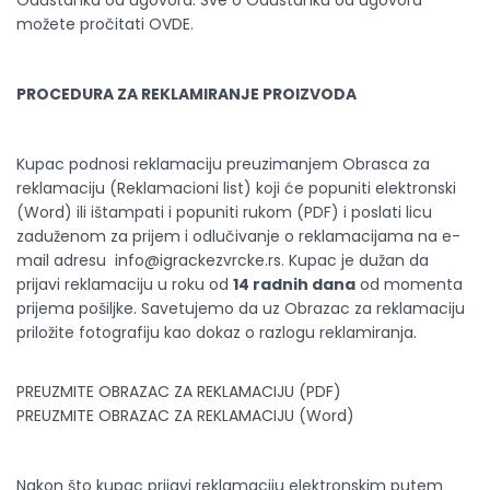
Odustanka od ugovora. Sve o Odustanku od ugovora
možete pročitati
OVDE
.
PROCEDURA ZA REKLAMIRANJE PROIZVODA
Kupac podnosi reklamaciju preuzimanjem Obrasca za
reklamaciju (Reklamacioni list) koji će popuniti elektronski
(Word) ili ištampati i popuniti rukom (PDF) i poslati licu
zaduženom za prijem i odlučivanje o reklamacijama na e-
mail adresu
info@igrackezvrcke.rs
. Kupac je dužan da
prijavi reklamaciju u roku od
14 radnih dana
od momenta
prijema pošiljke. Savetujemo da uz Obrazac za reklamaciju
priložite fotografiju kao dokaz o razlogu reklamiranja.
PREUZMITE OBRAZAC ZA REKLAMACIJU (PDF)
PREUZMITE OBRAZAC ZA REKLAMACIJU (Word)
Nakon što kupac prijavi reklamaciju elektronskim putem