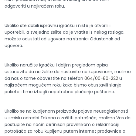
odgovoriti u najkraćem roku.
Ukoliko ste dobili ispravnu igračku i niste je otvorili i
upotrebili, a svejedno želite da je vratite iz nekog razloga,
možete odustati od ugovora na stranici Odustanak od
ugovora.
Ukoliko naručite igračku i daljim pregledom opisa
ustanovite da ne želite da nastavite na kupovinom, molimo
da nas o tome obavestite na telefon
064/00-80-222
u
najkraćem mogućem roku kako bismo obustavili slanje
paketa i time izbegli nepotrebno plaćanje poštarine.
Ukoliko se na kupljenom proizvodu pojave neusaglašenosti
u smislu odredbi Zakona o zaštiti potrošača, molimo Vas da
postupite na način definisan pravilnikom o reklamaciji
potrošača za robu kupljenu putem internet prodavnice o