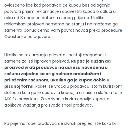
ovlašćeno lice kod prodavca će kupcu bez odlaganja
potvrditi prijem reklamacije i obavestiti kupca o odluci u
roku od 8 dana od datuma njenog prijema. Ukoliko
reklamirani proizvod nemamo na stanju i ne možemo ga
zameniti, ponudićemo Vam povrat novca preko procedure
Odustanka od ugovora.
Ukoliko se reklamacija prihvata i postoji mogućnost
zamene za isti ispravan proizvod,
kupac je dužan da
proizvod vrati prodavcu na adresu navedenu u
računu zajedno sa originalnom ambalažom i
priloženim računom, ukoliko ga je kupac dobio u
pisanoj formi.
Paketi se vraćaju prodavcu istom kurirskom
službom koja ga je dostavila kupcu, a u našem slučaju to je
AKS Ekspress Kurir. Zakazivanje kurira obavlja kupac, a
troškove vraćanja proizvoda snosi prodavac.
Po prijemu robe, prodavac će izvršiti pregled iste kako bi