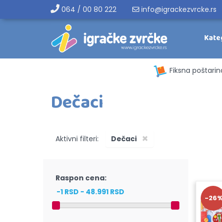
064 / 00 80 222
info@igrackezvrcke.rs
Kate
Fiksna poštarin
Dečaci
×
Aktivni filteri:
Dečaci
Raspon cena:
-26