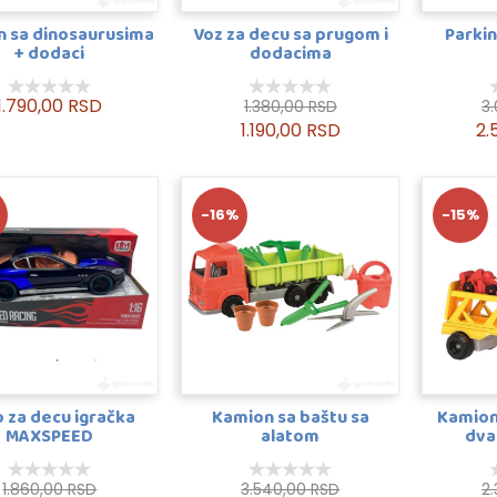
 sa dinosaurusima
Voz za decu sa prugom i
Parkin
+ dodaci
dodacima
1.790,00 RSD
1.380,00 RSD
3
1.190,00 RSD
2.
-16%
-15%
 za decu igračka
Kamion sa baštu sa
Kamion
MAXSPEED
alatom
dva
1.860,00 RSD
3.540,00 RSD
2