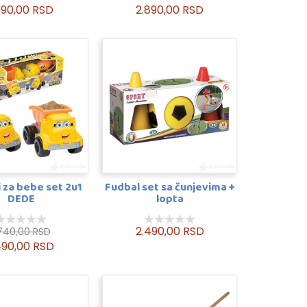
990,00 RSD
2.890,00 RSD
 za bebe set 2u1
Fudbal set sa čunjevima +
DEDE
lopta
2.490,00 RSD
.740,00 RSD
490,00 RSD