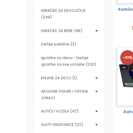
Kamion
IGRAČKE ZA DEVOJČICE
(249)
IGRAČKE ZA BEBE (98)
Dečije patofne (2)
-31%
Igračke za decu - Dečije
igračke za sve uzraste (220)
KNJIGE ZA DECU (1)
AKCIONE FIGURE I CRTANI
JUNACI
Auto
AUTIĆI I VOZILA (47)
ALATI I RADIONICE (22)