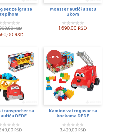
g set za igru sa
Monster autići u setu
tepihom
2kom
1.690,00 RSD
.060,00 RSD
590,00 RSD
-15%
 transporter sa
Kamion vatrogasac sa
 autića DEDE
kockama DEDE
.340,00 RSD
3.420,00 RSD