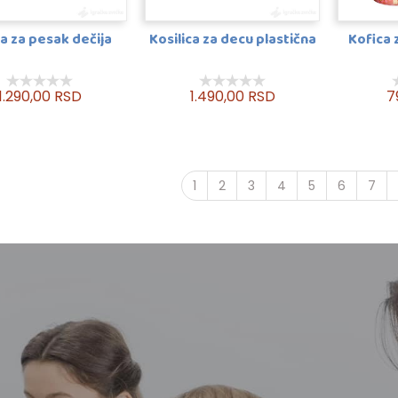
ca za pesak dečija
Kosilica za decu plastična
Kofica 
1.290,00 RSD
1.490,00 RSD
7
1
2
3
4
5
6
7