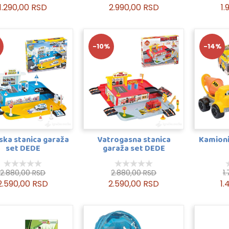
1.290,00 RSD
2.990,00 RSD
1.
-10%
-14%
jska stanica garaža
Vatrogasna stanica
Kamioni
set DEDE
garaža set DEDE
2.880,00 RSD
2.880,00 RSD
1
2.590,00 RSD
2.590,00 RSD
1.