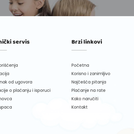
nički servis
Brzi linkovi
orišćenja
Početna
cija
Korisno i zanimljivo
nak od ugovora
Najčešća pitanja
cije o plaćanju i isporuci
Plaćanje na rate
 novca
Kako naručiti
kupaca
Kontakt