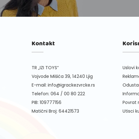
Kontakt
Koris
TR „IZI TOYS“
Uslovi k
Vojvode Mišića 39, 14240 Ljig
Reklama
E-mail:
info@igrackezvrcke.rs
Odusta
Telefon:
064 / 00 80 222
Informa
PIB: 109777156
Povrat
Matični Broj: 64421573
Utisci 