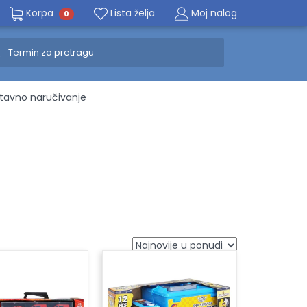
Korpa
Lista želja
Moj nalog
0
avno naručivanje