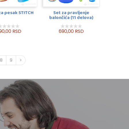
za pesak STITCH
Set za pravljenje
balončića (11 delova)
90,00 RSD
690,00 RSD
8
9
>