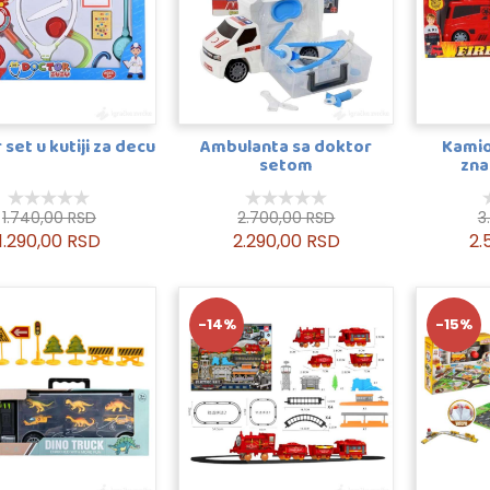
set u kutiji za decu
Ambulanta sa doktor
Kamio
setom
zna
1.740,00 RSD
2.700,00 RSD
3
1.290,00 RSD
2.290,00 RSD
2.
-14%
-15%