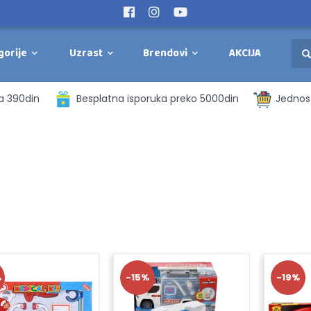
gorije
Uzrast
Brendovi
AKCIJA
a 390din
Besplatna isporuka preko 5000din
Jednost
%
-15%
-19%