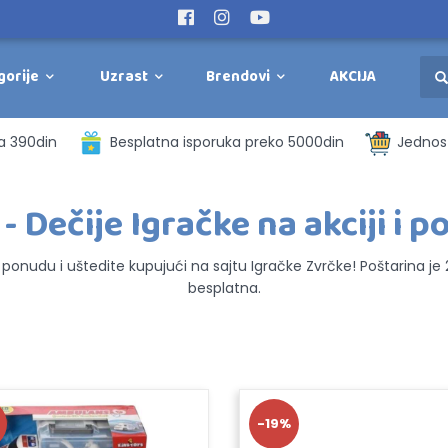
gorije
Uzrast
Brendovi
AKCIJA
a 390din
Besplatna isporuka preko 5000din
Jednost
 - Dečije Igračke na akciji i 
u ponudu i uštedite kupujući na sajtu Igračke Zvrčke! Poštarina j
besplatna.
-19%