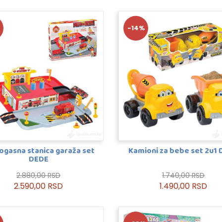
-14%
ogasna stanica garaža set
Kamioni za bebe set 2u1
DEDE
2.880,00 RSD
1.740,00 RSD
2.590,00 RSD
1.490,00 RSD