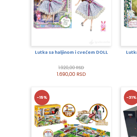
Lutka sa haljinom i cvećem DOLL
Lutk
1.920,00 RSD
1.690,00 RSD
-15%
-31%