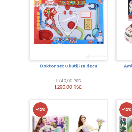
Doktor set u kutiji za decu
Amb
1.740,00 RSD
1.290,00 RSD
-12%
-12%