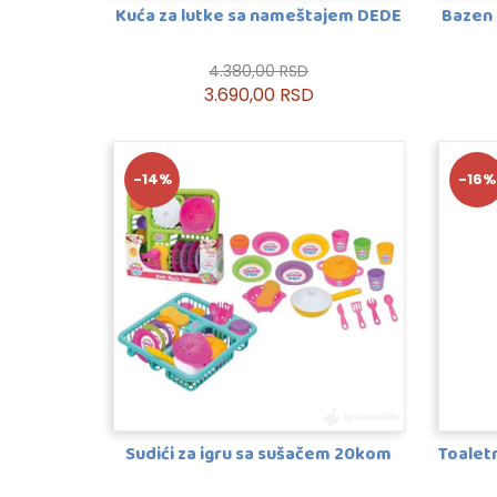
Kuća za lutke sa nameštajem DEDE
Bazen 
4.380,00 RSD
3.690,00 RSD
-14%
-16%
Sudići za igru sa sušačem 20kom
Toalet