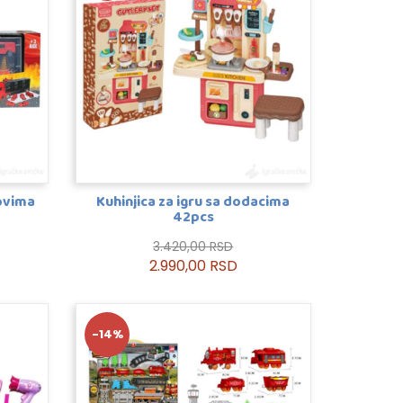
kovima
Kuhinjica za igru sa dodacima
42pcs
3.420,00 RSD
2.990,00 RSD
-14%