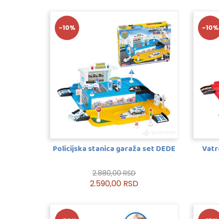
-10%
-10%
Policijska stanica garaža set DEDE
Vatr
2.880,00 RSD
2.590,00 RSD