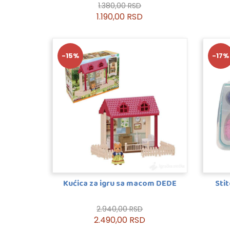
1.380,00 RSD
1.190,00 RSD
-15%
-17%
Kućica za igru sa macom DEDE
Sti
2.940,00 RSD
2.490,00 RSD