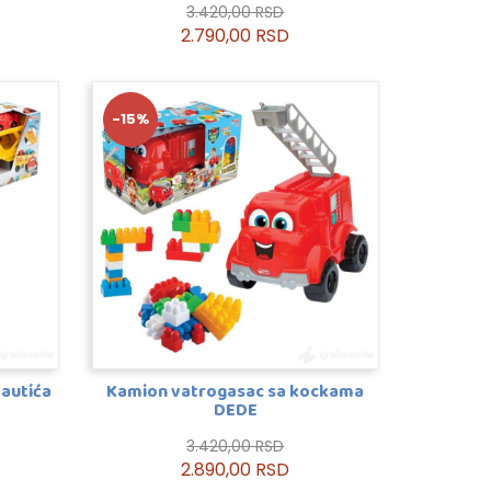
3.420,00 RSD
2.790,00 RSD
-15%
 autića
Kamion vatrogasac sa kockama
DEDE
3.420,00 RSD
2.890,00 RSD