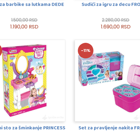
za barbike sa lutkama DEDE
Sudići za igru za decu F
1.500,00 RSD
2.280,00 RSD
1.190,00 RSD
1.690,00 RSD
-11%
ni sto za šminkanje PRINCESS
Set za pravljenje nakita 