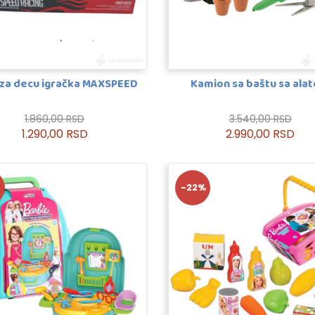
 za decu igračka MAXSPEED
Kamion sa baštu sa ala
1.860,00 RSD
3.540,00 RSD
1.290,00 RSD
2.990,00 RSD
-22%