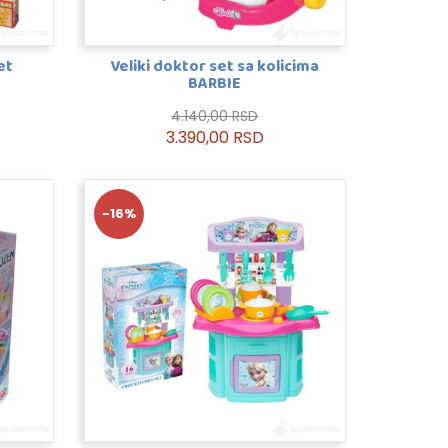
et
Veliki doktor set sa kolicima
BARBIE
4.140,00 RSD
3.390,00 RSD
-16%