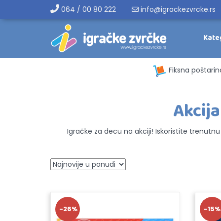
064 / 00 80 222
info@igrackezvrcke.rs
Kate
Fiksna poštarin
Akcija
Igračke za decu na akciji! Iskoristite trenutn
-26%
-15%