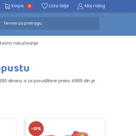
Korpa
Lista želja
Moj nalog
0
avno naručivanje
popustu
e 290 dinara, a za porudžbine preko 4999 din je
-13%