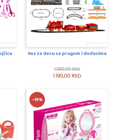
ojčice
Voz za decu sa prugom i dodacima
1.380,00 RSD
1.190,00 RSD
-15%