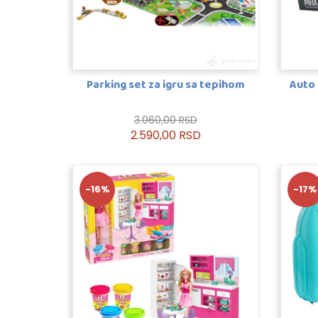
Parking set za igru sa tepihom
Auto
3.060,00 RSD
2.590,00 RSD
-16%
-17%