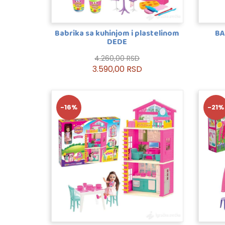
Babrika sa kuhinjom i plastelinom
BA
DEDE
4.260,00 RSD
3.590,00 RSD
-16%
-21%