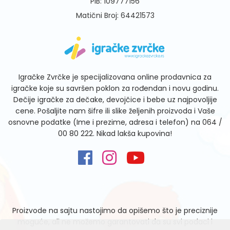
PIB: 109777156
Matični Broj: 64421573
Igračke Zvrčke je specijalizovana online prodavnica za
igračke koje su savršen poklon za rođendan i novu godinu.
Dečije igračke za dečake, devojčice i bebe uz najpovoljije
cene. Pošaljite nam šifre ili slike željenih proizvoda i Vaše
osnovne podatke (Ime i prezime, adresa i telefon) na
064 /
00 80 222
. Nikad lakša kupovina!
Proizvode na sajtu nastojimo da opišemo što je preciznije
moguće, ali ne možemo garantovati da su svi podaci i