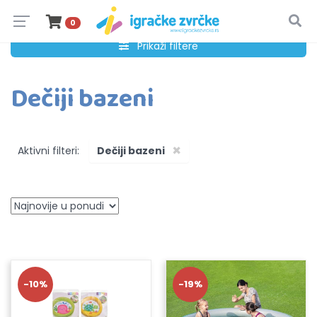
0
Prikaži filtere
Dečiji bazeni
×
Aktivni filteri:
Dečiji bazeni
-10%
-19%