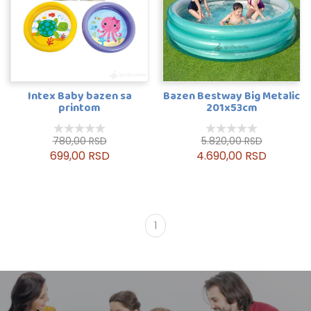
Intex Baby bazen sa
Bazen Bestway Big Metalic
printom
201x53cm
780,00 RSD
5.820,00 RSD
699,00 RSD
4.690,00 RSD
1