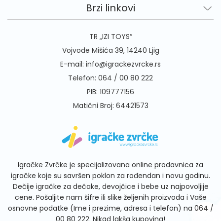
Brzi linkovi
TR „IZI TOYS“
Vojvode Mišića 39, 14240 Ljig
E-mail:
info@igrackezvrcke.rs
Telefon:
064 / 00 80 222
PIB: 109777156
Matični Broj: 64421573
Igračke Zvrčke je specijalizovana online prodavnica za
igračke koje su savršen poklon za rođendan i novu godinu.
Dečije igračke za dečake, devojčice i bebe uz najpovoljije
cene. Pošaljite nam šifre ili slike željenih proizvoda i Vaše
osnovne podatke (Ime i prezime, adresa i telefon) na
064 /
00 80 222
. Nikad lakša kupovina!