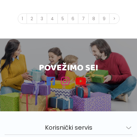
1
2
3
4
5
6
7
8
9
>
POVEŽIMO SE!
Korisnički servis