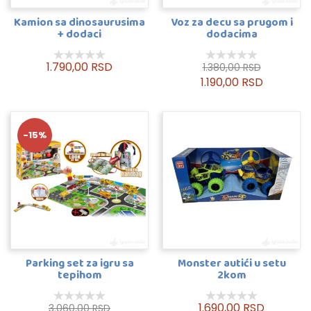
Kamion sa dinosaurusima
Voz za decu sa prugom i
+ dodaci
dodacima
1.790,00 RSD
1.380,00 RSD
1.190,00 RSD
-15%
Parking set za igru sa
Monster autići u setu
tepihom
2kom
1.690,00 RSD
3.060,00 RSD