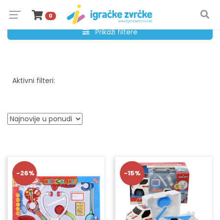
0
Prikaži filtere
Aktivni filteri:
-26%
-15%