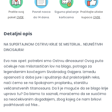
Pratite svoj
Povrat novca
Sigurno plaćanje
Pročitajte utiske
paket
OVDE
.
do 14 dana.
karticama
kupaca
OVDE
.
Detaljni opis
NA SUPERTAJNOM OSTRVU KRIJE SE MISTERIJA… NEUNIŠTIVIH
DINOSAURA!
Evo nas opet: potrebni smo Ostrvu dinosaura! Ovog puta
očekuje nas mišotastičan lov na blago, potraga za
legendarnim kovčegom Sivobradog Gajgera. Između
opasnosti iz doba jure i spuštanja duž praistorijskih reka,
naći ćemo se na Spokojnom proplanku, staništu
veličanstvenih titanosaura. Da li je moguće da se blago krije
upravo tu? Da bismo to saznali, moraćemo da se suočimo
sa neočekivanim događajem, zbog kojeg će nam brkovi
podrhtavati od frke…