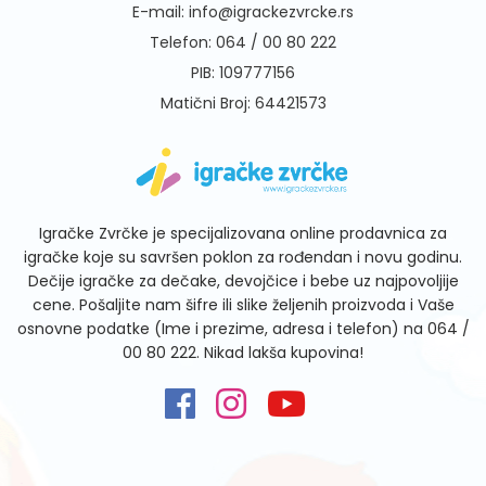
E-mail:
info@igrackezvrcke.rs
Telefon:
064 / 00 80 222
PIB: 109777156
Matični Broj: 64421573
Igračke Zvrčke je specijalizovana online prodavnica za
igračke koje su savršen poklon za rođendan i novu godinu.
Dečije igračke za dečake, devojčice i bebe uz najpovoljije
cene. Pošaljite nam šifre ili slike željenih proizvoda i Vaše
osnovne podatke (Ime i prezime, adresa i telefon) na
064 /
00 80 222
. Nikad lakša kupovina!