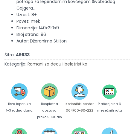
potraga za legendarnim kovčegom Sivobradog
Gajgera...
Uzrast: 8+
Povez: mek
Dimenzije: 140x210x9
Broj strana: 96
Autor: Džeronimo Stilton
Šifra:
49633
Kategorija:
Romani za decu i beletristika
Brza isporuka
Korisnički centar
Besplatna
Plaćanje na 6
1-3 radna dana.
064/00-80-222
dostava
mesečnih rata
preko 5000din