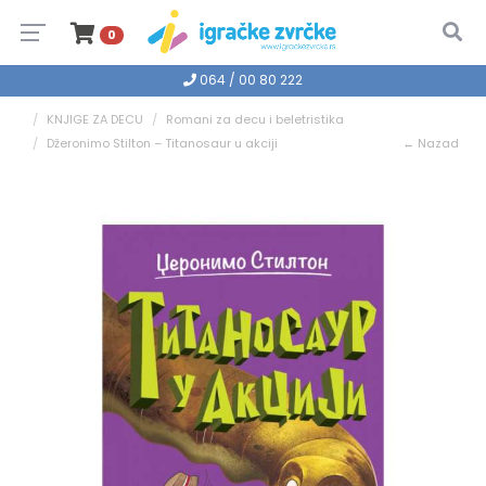
0
064 / 00 80 222
KNJIGE ZA DECU
Romani za decu i beletristika
Džeronimo Stilton – Titanosaur u akciji
← Nazad