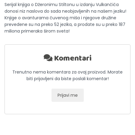
Serijal knjiga o Džeronimu Stiltonu u izdanju Vulkančića
donosi niz naslova do sada neobjavljenih na našem jeziku!
Knjige o avanturama čuvenog miša i njegove družine
prevedene su na preko 52 jezika, a prodate su u preko 187
miliona primeraka širom sveta!
Komentari
Trenutno nema komentara za ovaj proizvod. Morate
biti prijavljeni da biste poslali komentar!
Prijavi me