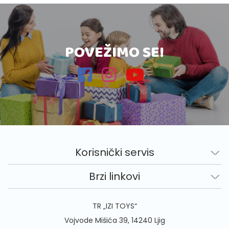
POVEŽIMO SE!
Korisnički servis
Brzi linkovi
TR „IZI TOYS“
Vojvode Mišića 39, 14240 Ljig