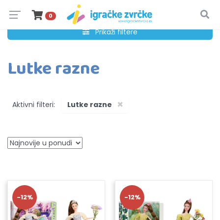
0
Prikaži filtere
Lutke razne
×
Aktivni filteri:
Lutke razne
-12%
-12%