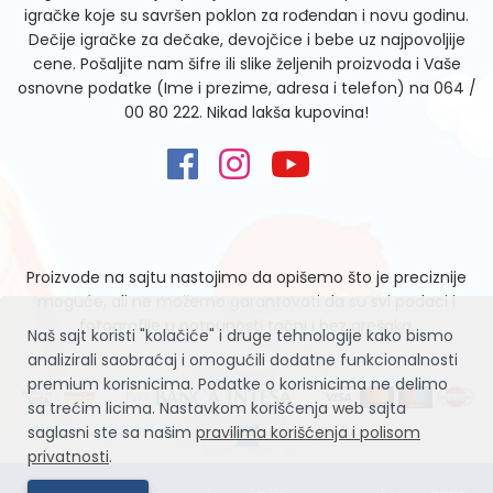
igračke koje su savršen poklon za rođendan i novu godinu.
Dečije igračke za dečake, devojčice i bebe uz najpovoljije
cene. Pošaljite nam šifre ili slike željenih proizvoda i Vaše
osnovne podatke (Ime i prezime, adresa i telefon) na
064 /
00 80 222
. Nikad lakša kupovina!
Proizvode na sajtu nastojimo da opišemo što je preciznije
moguće, ali ne možemo garantovati da su svi podaci i
fotografije u potpunosti tačni i bez grešaka.
Naš sajt koristi "kolačiće" i druge tehnologije kako bismo
analizirali saobraćaj i omogućili dodatne funkcionalnosti
premium korisnicima. Podatke o korisnicima ne delimo
sa trećim licima. Nastavkom korišćenja web sajta
saglasni ste sa našim
pravilima korišćenja i polisom
privatnosti
.