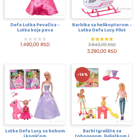
Defa Lutka Pevačica -
Barbika sa helikopterom -
Lutka koja peva
Lutka Defa Lucy Pilot
1.490,00 RSD
3.840,00 RSD
3.290,00 RSD
-14%
Lutka Defa Lucy sa bebom
Barbi Igralište sa
i konjićem
toboganom, ljuljaškom i