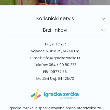
Korisnički servis
Brzi linkovi
TR „IZI TOYS“
Vojvode Mišića 39, 14240 Ljig
E-mail:
info@igrackezvrcke.rs
Telefon:
064 / 00 80 222
PIB: 109777156
Matični Broj: 64421573
Igračke Zvrčke je specijalizovana online prodavnica za