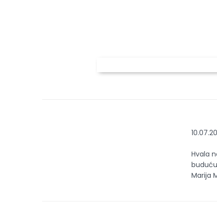
10.07.2
Hvala n
buduću
Marija 