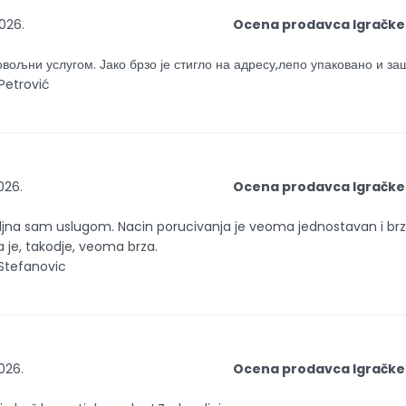
026.
Ocena prodavca Igračke
вољни услугом. Јако брзо је стигло на адресу,лепо упаковано и за
Petrović
026.
Ocena prodavca Igračke
jna sam uslugom. Nacin porucivanja je veoma jednostavan i brz
 je, takodje, veoma brza.
Stefanovic
026.
Ocena prodavca Igračke