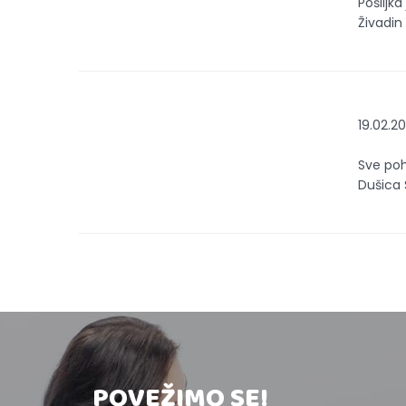
Pošiljka
Živadin
19.02.20
Sve poh
Dušica 
POVEŽIMO SE!