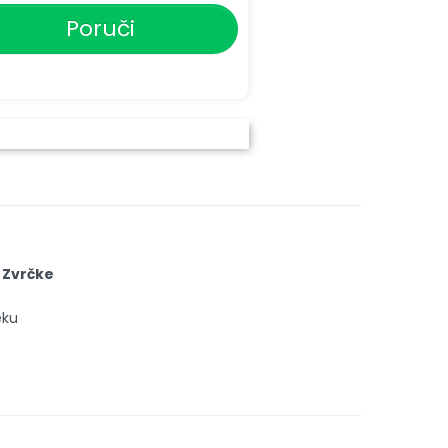
Poruči
 Zvrčke
eku