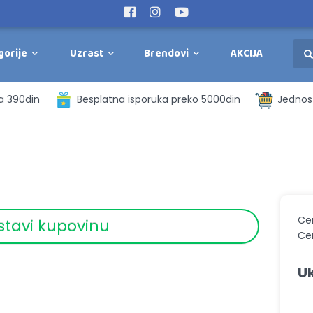
gorije
Uzrast
Brendovi
AKCIJA
a 390din
Besplatna isporuka preko 5000din
Jednost
Ce
stavi kupovinu
Ce
U