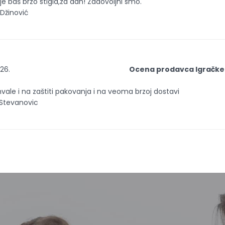
 je baš brzo stigla,za dan! Zadovoljni smo.
 Džinović
26.
Ocena prodavca Igračke
vale i na zaštiti pakovanja i na veoma brzoj dostavi
Stevanovic