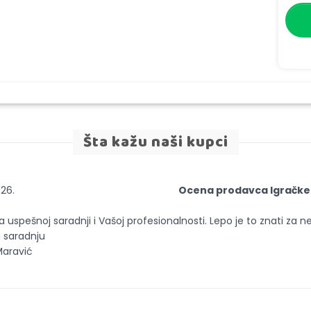
Šta kažu naši kupci
026.
Ocena prodavca Igračke
a uspešnoj saradnji i Vašoj profesionalnosti. Lepo je to znati za n
 saradnju
Maravić