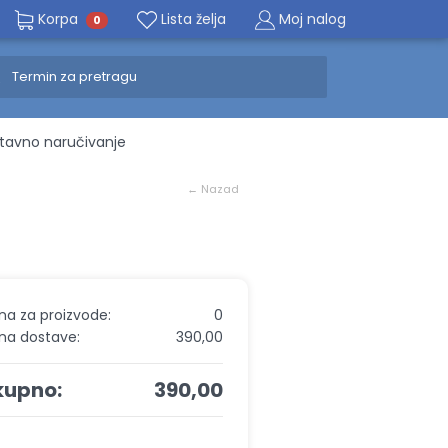
Korpa
Lista želja
Moj nalog
0
avno naručivanje
← Nazad
na za proizvode:
0
na dostave:
390,00
kupno:
390,00