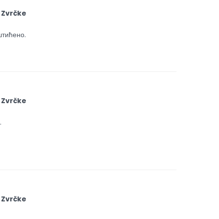
 Zvrčke
штићено.
 Zvrčke
.
 Zvrčke