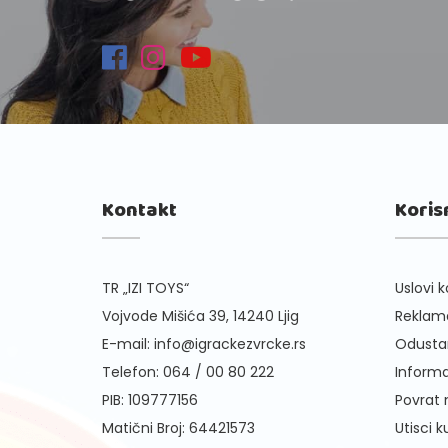
Kontakt
Koris
TR „IZI TOYS“
Uslovi k
Vojvode Mišića 39, 14240 Ljig
Reklama
E-mail:
info@igrackezvrcke.rs
Odusta
Telefon:
064 / 00 80 222
Informa
PIB: 109777156
Povrat
Matični Broj: 64421573
Utisci 