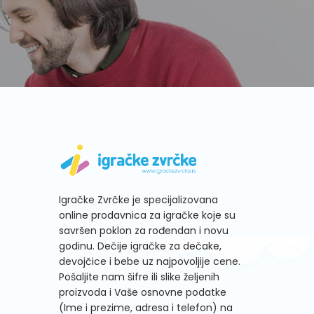
Igračke Zvrčke je specijalizovana
online prodavnica za igračke koje su
savršen poklon za rođendan i novu
godinu. Dečije igračke za dečake,
devojčice i bebe uz najpovoljije cene.
Pošaljite nam šifre ili slike željenih
proizvoda i Vaše osnovne podatke
(Ime i prezime, adresa i telefon) na