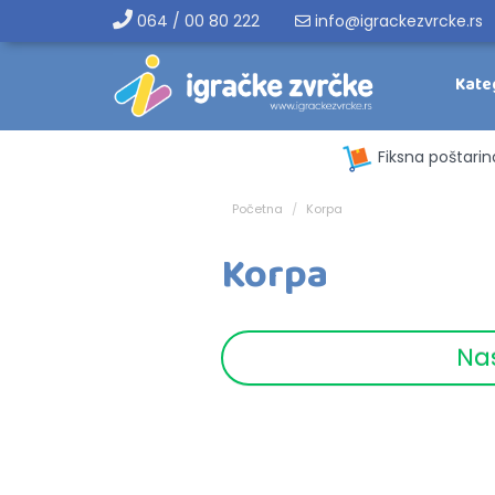
064 / 00 80 222
info@igrackezvrcke.rs
Kate
Fiksna poštarin
Početna
Korpa
Korpa
Na