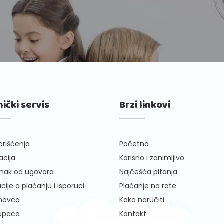
nički servis
Brzi linkovi
orišćenja
Početna
cija
Korisno i zanimljivo
nak od ugovora
Najčešća pitanja
cije o plaćanju i isporuci
Plaćanje na rate
 novca
Kako naručiti
kupaca
Kontakt