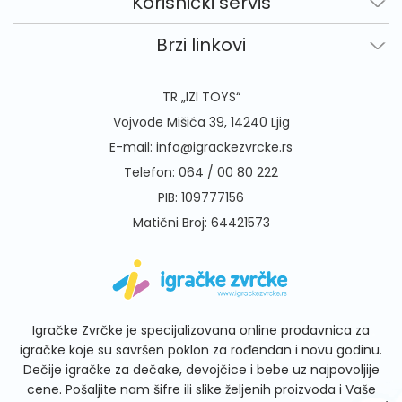
Korisnički servis
Brzi linkovi
TR „IZI TOYS“
Vojvode Mišića 39, 14240 Ljig
E-mail:
info@igrackezvrcke.rs
Telefon:
064 / 00 80 222
PIB: 109777156
Matični Broj: 64421573
Igračke Zvrčke je specijalizovana online prodavnica za
igračke koje su savršen poklon za rođendan i novu godinu.
Dečije igračke za dečake, devojčice i bebe uz najpovoljije
cene. Pošaljite nam šifre ili slike željenih proizvoda i Vaše