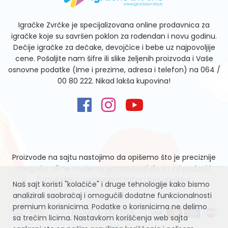
Igračke Zvrčke je specijalizovana online prodavnica za
igračke koje su savršen poklon za rođendan i novu godinu.
Dečije igračke za dečake, devojčice i bebe uz najpovoljije
cene. Pošaljite nam šifre ili slike željenih proizvoda i Vaše
osnovne podatke (Ime i prezime, adresa i telefon) na
064 /
00 80 222
. Nikad lakša kupovina!
Proizvode na sajtu nastojimo da opišemo što je preciznije
moguće, ali ne možemo garantovati da su svi podaci i
fotografije u potpunosti tačni i bez grešaka.
Naš sajt koristi "kolačiće" i druge tehnologije kako bismo
analizirali saobraćaj i omogućili dodatne funkcionalnosti
premium korisnicima. Podatke o korisnicima ne delimo
sa trećim licima. Nastavkom korišćenja web sajta