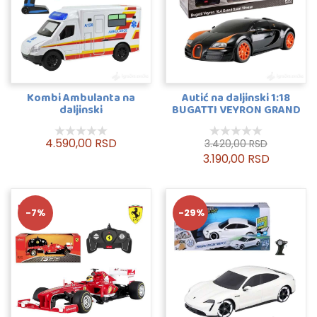
Kombi Ambulanta na
Autić na daljinski 1:18
daljinski
BUGATTI VEYRON GRAND
SPORT Rastar
4.590,00 RSD
3.420,00 RSD
3.190,00 RSD
-7%
-29%