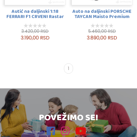
Autić na daljinski 1:18
Auto na daljinski PORSCHE
FERRARI F1 CRVENI Rastar
TAYCAN Maisto Premium
3.420,00 RSD
5.460,00 RSD
3.190,00 RSD
3.890,00 RSD
1
POVEŽIMO SE!