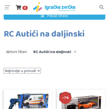
0
Prikaži filtere
RC Autići na daljinski
×
Aktivni filteri:
RC Autići na daljinski
-7%