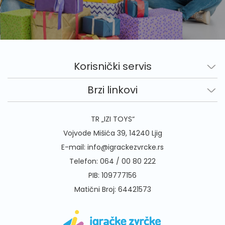
Korisnički servis
Brzi linkovi
TR „IZI TOYS“
Vojvode Mišića 39, 14240 Ljig
E-mail:
info@igrackezvrcke.rs
Telefon:
064 / 00 80 222
PIB: 109777156
Matični Broj: 64421573