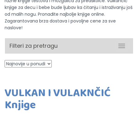
razne knjige testova i mozgalica za predškolce. Vulkančić
knjige za decu i bebe bude ljubav ka čitanju i istraživanju još
od malih nogu. Pronađite najbolje knjige online.
Zagarantovana brza dostava i povoljne cene za sve
naslove!
Filteri za pretragu
Toggle
navigat
VULKAN I VULAKNČIĆ
Knjige