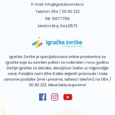
E-mail:
info@igrackezvrcke.rs
Telefon:
064 / 00 80 222
PIB: 109777156
Matični Broj: 64421573
Igračke Zvrčke je specijalizovana online prodavnica za
igračke koje su savršen poklon za rođendan i novu godinu.
Dečije igračke za dečake, devojčice i bebe uz najpovoljije
cene. Pošaljite nam šifre ili slike željenih proizvoda i Vaše
osnovne podatke (Ime i prezime, adresa i telefon) na
064 /
00 80 222
. Nikad lakša kupovina!