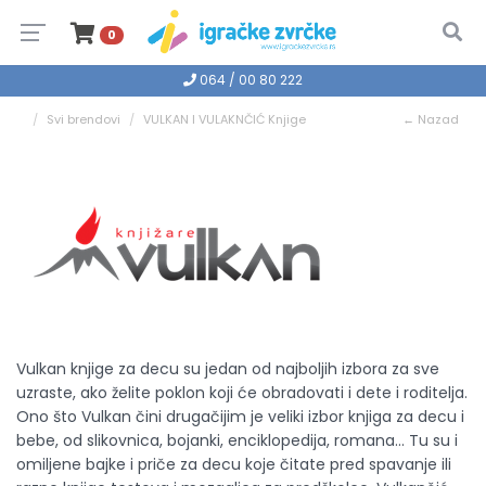
0
064 / 00 80 222
Svi brendovi
VULKAN I VULAKNČIĆ Knjige
← Nazad
Vulkan knjige za decu su jedan od najboljih izbora za sve
uzraste, ako želite poklon koji će obradovati i dete i roditelja.
Ono što Vulkan čini drugačijim je veliki izbor knjiga za decu i
bebe, od slikovnica, bojanki, enciklopedija, romana... Tu su i
omiljene bajke i priče za decu koje čitate pred spavanje ili