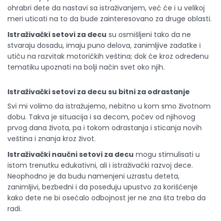
ohrabri dete da nastavi sa istraživanjem, već će i u velikoj
meri uticati na to da bude zainteresovano za druge oblasti.
Istraživački setovi za decu
su osmišljeni tako da ne
stvaraju dosadu, imaju puno delova, zanimljive zadatke i
utiču na razvitak motoričkih veština; dok će kroz određenu
tematiku upoznati na bolji način svet oko njih.
Istraživački setovi za decu su bitni za odrastanje
Svi mi volimo da istražujemo, nebitno u kom smo životnom
dobu. Takva je situacija i sa decom, počev od njihovog
prvog dana života, pa i tokom odrastanja i sticanja novih
veština i znanja kroz život.
Istraživački naučni setovi za decu
mogu stimulisati u
istom trenutku edukativni, ali i istraživački razvoj dece.
Neophodno je da budu namenjeni uzrastu deteta,
zanimljivi, bezbedni i da poseduju upustvo za korišćenje
kako dete ne bi osećalo odbojnost jer ne zna šta treba da
radi.