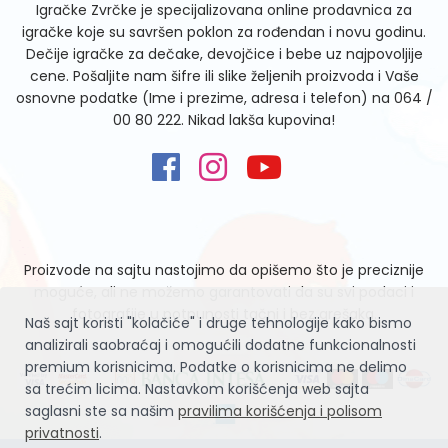
Igračke Zvrčke je specijalizovana online prodavnica za
igračke koje su savršen poklon za rođendan i novu godinu.
Dečije igračke za dečake, devojčice i bebe uz najpovoljije
cene. Pošaljite nam šifre ili slike željenih proizvoda i Vaše
osnovne podatke (Ime i prezime, adresa i telefon) na
064 /
00 80 222
. Nikad lakša kupovina!
Proizvode na sajtu nastojimo da opišemo što je preciznije
moguće, ali ne možemo garantovati da su svi podaci i
fotografije u potpunosti tačni i bez grešaka.
Naš sajt koristi "kolačiće" i druge tehnologije kako bismo
analizirali saobraćaj i omogućili dodatne funkcionalnosti
premium korisnicima. Podatke o korisnicima ne delimo
sa trećim licima. Nastavkom korišćenja web sajta
saglasni ste sa našim
pravilima korišćenja i polisom
privatnosti
.