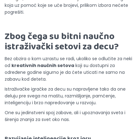
koja uz pomoć koje se uče brojevi, prilikom izbora nećete
pogrešiti.
Zbog čega su bitni naučno
istraživački setovi za decu?
Bez obzira o kom uzrastu se radi, ukoliko se odlučite za neki
od
kreativnih naučnih setova
koji su dostupni za
određene godine sigurno je da ćete uticati ne samo na
zabavu kod deteta.
Istraživačke igračke za decu su napravljene tako da one
deluju pre svega na maštu, razmišljanje, pamćenje,
inteligenciju i brzo napredovanje u razvoju.
One su jedinstveni spoj zabave, ali i upoznavanja sveta i
širenja znanja za svet oko nas.
Razvijanje inteligencije kroz igru