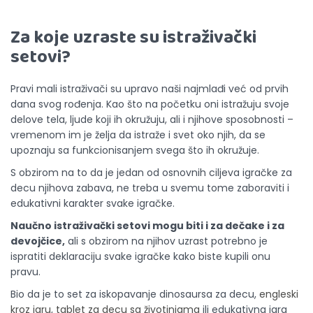
Za koje uzraste su istraživački
setovi?
Pravi mali istraživači su upravo naši najmlađi već od prvih
dana svog rođenja. Kao što na početku oni istražuju svoje
delove tela, ljude koji ih okružuju, ali i njihove sposobnosti –
vremenom im je želja da istraže i svet oko njih, da se
upoznaju sa funkcionisanjem svega što ih okružuje.
S obzirom na to da je jedan od osnovnih ciljeva igračke za
decu njihova zabava, ne treba u svemu tome zaboraviti i
edukativni karakter svake igračke.
Naučno istraživački setovi mogu biti i za dečake i za
devojčice,
ali s obzirom na njihov uzrast potrebno je
ispratiti deklaraciju svake igračke kako biste kupili onu
pravu.
Bio da je to set za iskopavanje dinosaursa za decu,
engleski
kroz igru
,
tablet za decu sa životinjama
ili edukativna igra