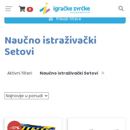
0
Prikaži filtere
Naučno istraživački
Setovi
×
Aktivni filteri:
Naučno istraživački Setovi
-17%