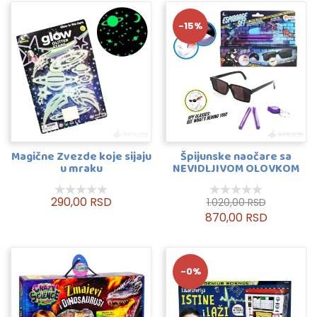
-15%
Magične Zvezde koje sijaju
Špijunske naočare sa
u mraku
NEVIDLJIVOM OLOVKOM
290,00 RSD
1.020,00 RSD
870,00 RSD
-0%