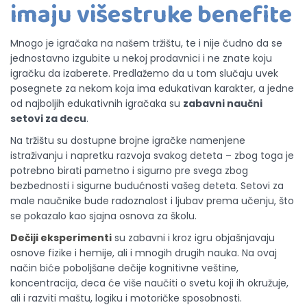
imaju višestruke benefite
Mnogo je igračaka na našem tržištu, te i nije čudno da se
jednostavno izgubite u nekoj prodavnici i ne znate koju
igračku da izaberete. Predlažemo da u tom slučaju uvek
posegnete za nekom koja ima edukativan karakter, a jedne
od najboljih edukativnih igračaka su
zabavni naučni
setovi za decu
.
Na tržištu su dostupne brojne igračke namenjene
istraživanju i napretku razvoja svakog deteta – zbog toga je
potrebno birati pametno i sigurno pre svega zbog
bezbednosti i sigurne budućnosti vašeg deteta. Setovi za
male naučnike bude radoznalost i ljubav prema učenju, što
se pokazalo kao sjajna osnova za školu.
Dečiji eksperimenti
su zabavni i kroz igru objašnjavaju
osnove fizike i hemije, ali i mnogih drugih nauka. Na ovaj
način biće poboljšane dečije kognitivne veštine,
koncentracija, deca će više naučiti o svetu koji ih okružuje,
ali i razviti maštu, logiku i motoričke sposobnosti.