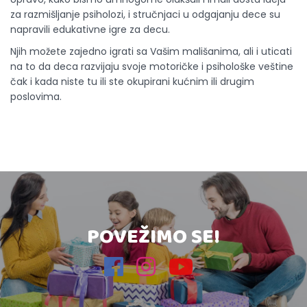
za razmišljanje psiholozi, i stručnjaci u odgajanju dece su
napravili edukativne igre za decu.
Njih možete zajedno igrati sa Vašim mališanima, ali i uticati
na to da deca razvijaju svoje motoričke i psihološke veštine
čak i kada niste tu ili ste okupirani kućnim ili drugim
poslovima.
POVEŽIMO SE!