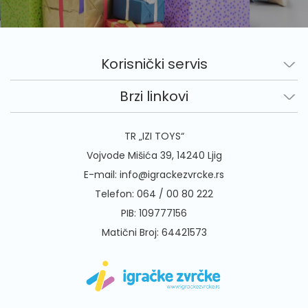
Korisnički servis
Brzi linkovi
TR „IZI TOYS“
Vojvode Mišića 39, 14240 Ljig
E-mail:
info@igrackezvrcke.rs
Telefon:
064 / 00 80 222
PIB: 109777156
Matični Broj: 64421573