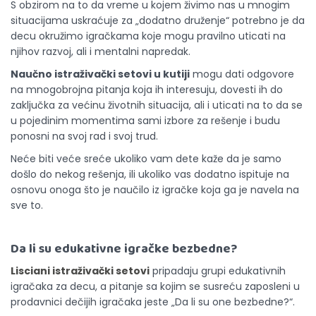
S obzirom na to da vreme u kojem živimo nas u mnogim
situacijama uskraćuje za „dodatno druženje“ potrebno je da
decu okružimo igračkama koje mogu pravilno uticati na
njihov razvoj, ali i mentalni napredak.
Naučno istraživački setovi u kutiji
mogu dati odgovore
na mnogobrojna pitanja koja ih interesuju, dovesti ih do
zaključka za većinu životnih situacija, ali i uticati na to da se
u pojedinim momentima sami izbore za rešenje i budu
ponosni na svoj rad i svoj trud.
Neće biti veće sreće ukoliko vam dete kaže da je samo
došlo do nekog rešenja, ili ukoliko vas dodatno ispituje na
osnovu onoga što je naučilo iz igračke koja ga je navela na
sve to.
Da li su edukativne igračke
bezbedne
?
Lisciani istraživački setovi
pripadaju grupi edukativnih
igračaka za decu, a pitanje sa kojim se susreću zaposleni u
prodavnici dečijih igračaka jeste „Da li su one bezbedne?“.