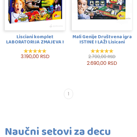
Lisciani komplet
Mali Genije Društvena igra
LABORATORIJA ZMAJEVA I
ISTINE I LAŽI Lisicani
DINOSAURUSA
3.190,00 RSD
2.700,00 RSD
2.690,00 RSD
1
Naučni setovi za decu