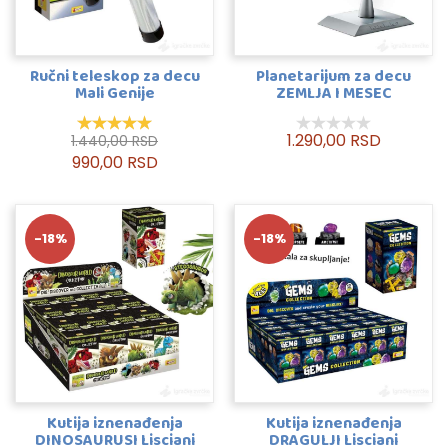
Ručni teleskop za decu
Planetarijum za decu
Mali Genije
ZEMLJA I MESEC
1.290,00 RSD
1.440,00 RSD
990,00 RSD
-18%
-18%
Kutija iznenađenja
Kutija iznenađenja
DINOSAURUSI Lisciani
DRAGULJI Lisciani