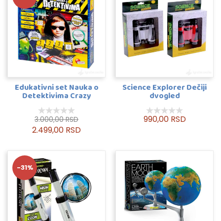
Edukativni set Nauka o
Science Explorer Dečiji
Detektivima Crazy
dvogled
Science
990,00 RSD
3.000,00 RSD
2.499,00 RSD
-31%