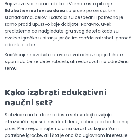
Bojazni za vas nema, ukoliko i Vi imate isto pitanje.
Edukativni setovi za decu
se prave po evropskim
standardima, delovi i sastojci su bezbedni i potrebno je
samo pratiti upustvo koje dobijate. Naravno, uvek
predlažemo da nadgledate igru svog deteta kada su
ovakve igračke u pitanju jer će im možda zatrebati pomoć
odrasle osobe.
Korišćenjem ovakvih setova u svakodnevnoj igri bićete
sigurni da će se dete zabaviti, ali i edukovati na određenu
temu.
Kako izabrati edukativni
naučni set?
S obzirom na to da ima dosta setova koji razvijaju
istraživačke sposobnosti kod dece, dobro je izabrati i onaj
pravi. Pre svega imajte na umu uzrast za koji su Vam
potrebne igračke, ali i šta je ono što uglavnom interesuje