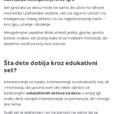
Set igračaka za decu može ne samo da utiče na njihove
motoričke i psihološke osobine, već će sigurno uticati i na
inteligenciju Vašeg deteta i to na najjednostavniji način –
kroz igru, učenje i druženje.
Mnogobrojne uspešne škole stranih jezika, glume, sporta
koriste ovakav vid učenja kako bi se mališani motivisali, ali i
dodatno razvili za svoj nivo starosti.
Šta
dete
dobija kroz edukativni
set?
Interesovanje za nauku, interesovanje za istraživački rad, ali
i motivaciju da upozna svet oko sebe. Upravo će
korišćenjem
edukativnih setova za decu
u svojoj igri
svako dete razvijati interesovanja za pomenute, ali i mnogo
šire teme.
Svaki set je jedinstven i on će pomoći ne samo da se