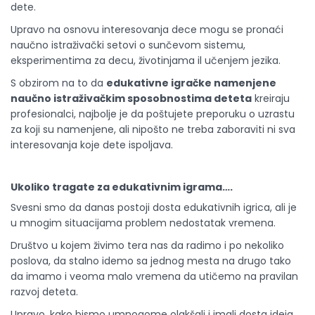
dete.
Upravo na osnovu interesovanja dece mogu se pronaći
naučno istraživački setovi o sunčevom sistemu,
eksperimentima za decu, životinjama il učenjem jezika.
S obzirom na to da
edukativne igračke namenjene
naučno istraživačkim sposobnostima deteta
kreiraju
profesionalci, najbolje je da poštujete preporuku o uzrastu
za koji su namenjene, ali nipošto ne treba zaboraviti ni sva
interesovanja koje dete ispoljava.
Ukoliko tragate za edukativnim igrama….
Svesni smo da danas postoji dosta edukativnih igrica, ali je
u mnogim situacijama problem nedostatak vremena.
Društvo u kojem živimo tera nas da radimo i po nekoliko
poslova, da stalno idemo sa jednog mesta na drugo tako
da imamo i veoma malo vremena da utičemo na pravilan
razvoj deteta.
Upravo, kako bismo umnogome olakšali i imali dosta ideja