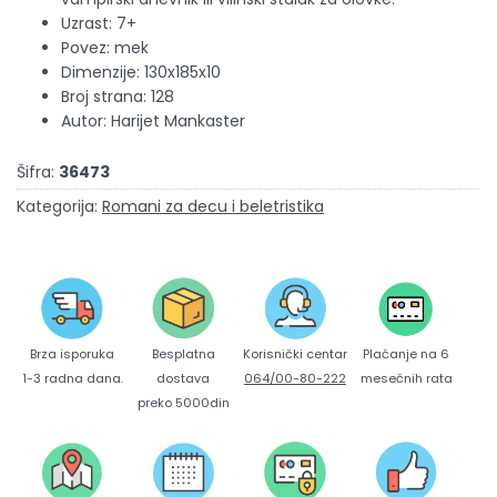
Uzrast: 7+
Povez: mek
Dimenzije: 130x185x10
Broj strana: 128
Autor: Harijet Mankaster
Šifra:
36473
Kategorija:
Romani za decu i beletristika
Brza isporuka
Korisnički centar
Besplatna
Plaćanje na 6
1-3 radna dana.
064/00-80-222
dostava
mesečnih rata
preko 5000din