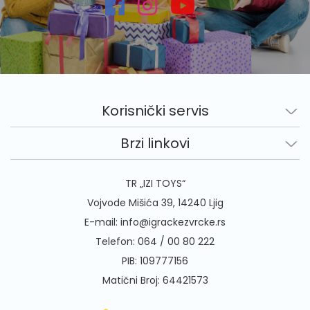
Korisnički servis
Brzi linkovi
TR „IZI TOYS“
Vojvode Mišića 39, 14240 Ljig
E-mail:
info@igrackezvrcke.rs
Telefon:
064 / 00 80 222
PIB: 109777156
Matični Broj: 64421573