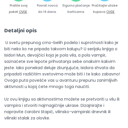
Pratite svoj
Povrat novca
Sigurno plaćanje
Pročitajte utiske
paket
OVDE
.
do 14 dana.
karticama
kupaca
OVDE
.
Detaljni opis
U svetu prepunog crno-belih podela i suprotnosti kako je
biti neko ko ne pripada takvom kalupu? U serijalu knjiga o
Isidori Mun, devojčici koja je pola vila, a pola vampir,
saznaćete sve lepote prihvatanja sebe onakvim kakvim
jeste. Iako ponekad deluje zbunjujuće, Isidora shvata da
pripadati različitim svetovima može biti i te kako zabavno!
Ovoga puta povešće vas u avanturu prepunu zanimljivih
aktivnosti u kojoj ćete mnogo toga naučiti.
Uz ovu knjigu sa aktivnostima možete se pretvoriti u vilu ili
vampira i stvoriti najmagičnije ukrase. Dizajnirajte i
napravite čarobni štapić, vilinsko-vampirski dnevnik ili
vilinski stalak za olovke.