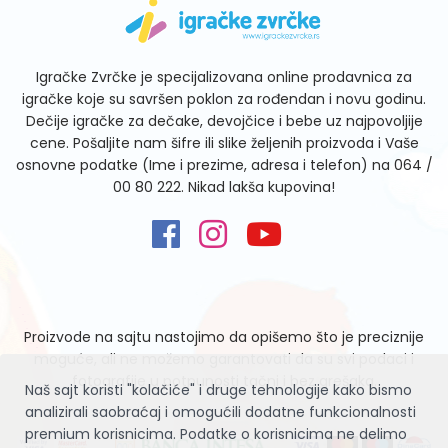
Igračke Zvrčke je specijalizovana online prodavnica za
igračke koje su savršen poklon za rođendan i novu godinu.
Dečije igračke za dečake, devojčice i bebe uz najpovoljije
cene. Pošaljite nam šifre ili slike željenih proizvoda i Vaše
osnovne podatke (Ime i prezime, adresa i telefon) na
064 /
00 80 222
. Nikad lakša kupovina!
Proizvode na sajtu nastojimo da opišemo što je preciznije
moguće, ali ne možemo garantovati da su svi podaci i
fotografije u potpunosti tačni i bez grešaka.
Naš sajt koristi "kolačiće" i druge tehnologije kako bismo
analizirali saobraćaj i omogućili dodatne funkcionalnosti
premium korisnicima. Podatke o korisnicima ne delimo