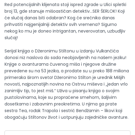
Red potencijalnih klijenata stoji ispred zgrade u Ulici spletki
broj 13, gde stanuje mišoastičan detektiv…SER ŠERLOK! Koji
će slučaj danas biti odabran? Kog će srećnika danas
prihvatiti najgenijalniji detektiv svih vremena? Sigurno
nekog ko mu je doneo intrigantan, neverovatan, uzbudljiv
slučaj!
Serijal knjiga o Džeronimu Stiltonu u izdanju Vulkančića
donosi niz naslova do sada neobjavljenih na našem jeziku!
Knjige o avanturama čuvenog miša i njegove družine
prevedene su na 53 jezika, a prodate su u preko 188 miliona
primeraka širom sveta! Džeronimo Stilton je urednik Mišjih
novosti, najpoznatijih novina na Ostrvu miševa i „jedan vrlo
zanimljiv tip, to jest miš.“ Uživa u pisanju knjiga o svojim
pustolovinama, koje su propraćene smehom, šaljivim
dosetkama i zabavnim preokretima. U njima ga prate
sestra Tea, rođak Trapola i sestrić Bendžamin – likovi koji
obogaćuju Stiltonov život i uotpunjuju zajedničke avanture.