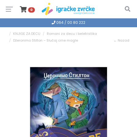
0
064 / 00 80 222
KNJIGE ZA DECU
Romani za decu i beletristika
Džeronimo Stilton – Slučaj crne magle
← Nazad