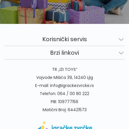
Korisnički servis
Brzi linkovi
TR „IZI TOYS“
Vojvode Mišića 39, 14240 Ljig
E-mail:
info@igrackezvrcke.rs
Telefon:
064 / 00 80 222
PIB: 109777156
Matični Broj: 64421573