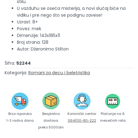
stilu.
U vazduhu se oseća misterija, a novi slučaj biće na
vidiku i pre nego što se podignu zavese!
Uzrast: 8+
Povez: mek
Dimenzije: 143x185x11
Broj strana: 128
Autor: Džeronimo Stilton
Šifra:
52244
Kategorija:
Romani za decu i beletristika
Brza isporuka
Korisnički centar
Besplatna
Plaćanje na 6
1-3 radna dana.
064/00-80-222
dostava
mesečnih rata
preko 5000din