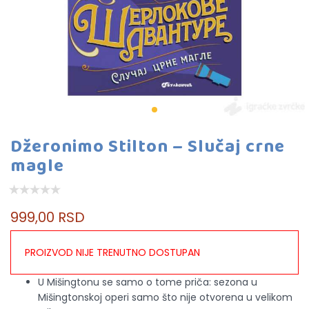
Džeronimo Stilton – Slučaj crne
magle
999,00 RSD
PROIZVOD NIJE TRENUTNO DOSTUPAN
U Mišingtonu se samo o tome priča: sezona u
Mišingtonskoj operi samo što nije otvorena u velikom