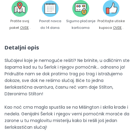
Pratite svoj
Povrat novca
Sigurno plaćanje
Pročitajte utiske
paket
OVDE
.
do 14 dana.
karticama
kupaca
OVDE
.
Detaljni opis
Slučajevi koje je nemoguće rešiti? Ne brinite, u odličnim ste
šapama kad su tu Šerlok i njegov pomoćnik… odnosno ja!
Pridružite nam se dok pratimo trag po trag i istražujemo
dokaze, sve dok ne rešimo slučaj. Biće to jedna
šerlokastična avantura, časnu reč vam daje Stilton,
Džeronimo Stilton!
Kao noć crna magla spustila se na Mišington i skrila krađe i
nedela. Genijalni Šerlok i njegov verni pomoćnik moraće da
zarone u tu maglovitu misteriju kako bi rešili još jedan
šerlokastičan slučaj!