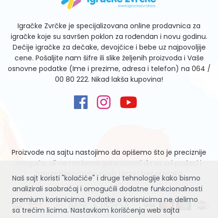
Igračke Zvrčke je specijalizovana online prodavnica za
igračke koje su savršen poklon za rođendan i novu godinu.
Dečije igračke za dečake, devojčice i bebe uz najpovoljije
cene. Pošaljite nam šifre ili slike željenih proizvoda i Vaše
osnovne podatke (Ime i prezime, adresa i telefon) na
064 /
00 80 222
. Nikad lakša kupovina!
Proizvode na sajtu nastojimo da opišemo što je preciznije
moguće, ali ne možemo garantovati da su svi podaci i
fotografije u potpunosti tačni i bez grešaka.
Naš sajt koristi "kolačiće" i druge tehnologije kako bismo
analizirali saobraćaj i omogućili dodatne funkcionalnosti
premium korisnicima. Podatke o korisnicima ne delimo
sa trećim licima. Nastavkom korišćenja web sajta