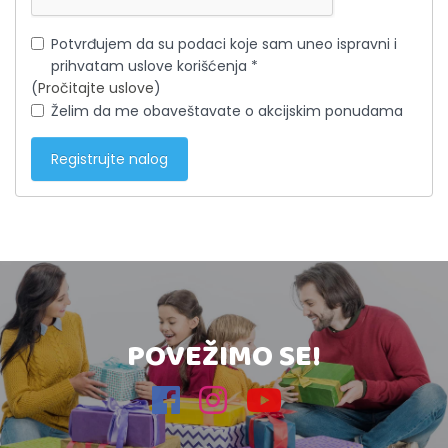
Potvrđujem da su podaci koje sam uneo ispravni i
prihvatam uslove korišćenja *
(
Pročitajte uslove
)
Želim da me obaveštavate o akcijskim ponudama
POVEŽIMO SE!