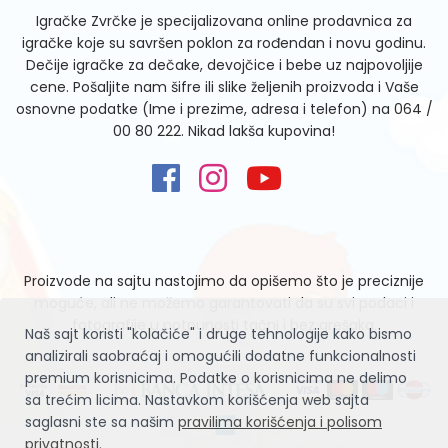
Igračke Zvrčke je specijalizovana online prodavnica za
igračke koje su savršen poklon za rođendan i novu godinu.
Dečije igračke za dečake, devojčice i bebe uz najpovoljije
cene. Pošaljite nam šifre ili slike željenih proizvoda i Vaše
osnovne podatke (Ime i prezime, adresa i telefon) na
064 /
00 80 222
. Nikad lakša kupovina!
Proizvode na sajtu nastojimo da opišemo što je preciznije
moguće, ali ne možemo garantovati da su svi podaci i
fotografije u potpunosti tačni i bez grešaka.
Naš sajt koristi "kolačiće" i druge tehnologije kako bismo
analizirali saobraćaj i omogućili dodatne funkcionalnosti
premium korisnicima. Podatke o korisnicima ne delimo
sa trećim licima. Nastavkom korišćenja web sajta
saglasni ste sa našim
pravilima korišćenja i polisom
privatnosti
.