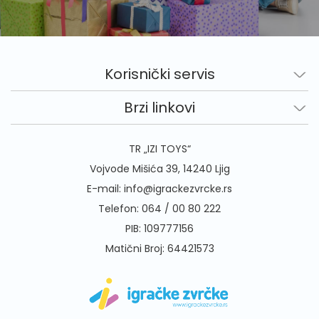
Korisnički servis
Brzi linkovi
TR „IZI TOYS“
Vojvode Mišića 39, 14240 Ljig
E-mail:
info@igrackezvrcke.rs
Telefon:
064 / 00 80 222
PIB: 109777156
Matični Broj: 64421573