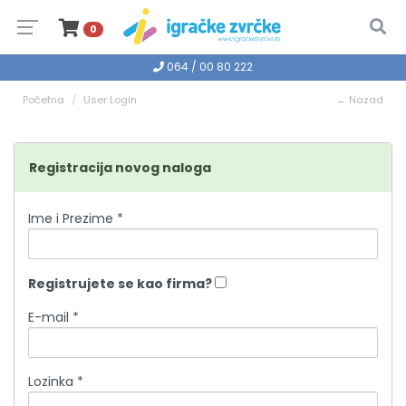
0
064 / 00 80 222
Početna
User Login
← Nazad
Registracija novog naloga
Ime i Prezime *
Registrujete se kao firma?
E-mail *
Lozinka *