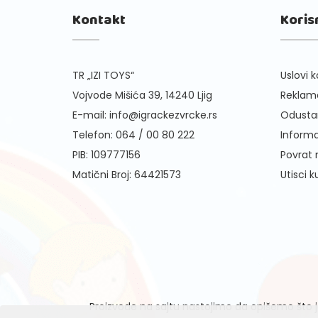
Kontakt
Koris
TR „IZI TOYS“
Uslovi k
Vojvode Mišića 39, 14240 Ljig
Reklama
E-mail:
info@igrackezvrcke.rs
Odusta
Telefon:
064 / 00 80 222
Informa
PIB: 109777156
Povrat
Matični Broj: 64421573
Utisci 
Proizvode na sajtu nastojimo da opišemo što je