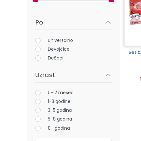
Pol
Univerzalno
Devojčice
Set z
Dečaci
Uzrast
0-12 meseci
1-3 godine
3-5 godina
5-8 godina
8+ godina