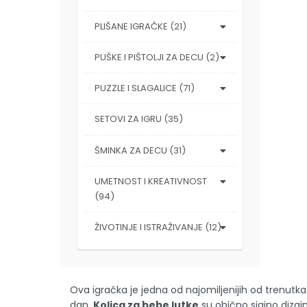
PLIŠANE IGRAČKE (21)
PUŠKE I PIŠTOLJI ZA DECU (2)
PUZZLE I SLAGALICE (71)
SETOVI ZA IGRU (35)
ŠMINKA ZA DECU (31)
UMETNOST I KREATIVNOST
(94)
ŽIVOTINJE I ISTRAŽIVANJE (12)
Ova igračka je jedna od najomiljenijih od trenutk
dan.
Kolica za bebe lutke
su obično sjajno dizajn