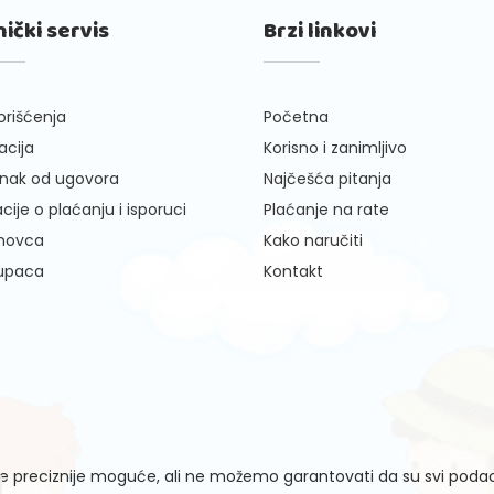
nički servis
Brzi linkovi
orišćenja
Početna
cija
Korisno i zanimljivo
nak od ugovora
Najčešća pitanja
cije o plaćanju i isporuci
Plaćanje na rate
 novca
Kako naručiti
kupaca
Kontakt
 preciznije moguće, ali ne možemo garantovati da su svi podaci 