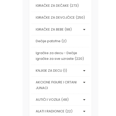
IGRAČKE ZA DEČAKE (273)
IGRAČKE ZA DEVOJČICE (250)
IGRAČKE ZA BEBE (98)
Dečije patofne (2)
Igračke za decu - Dečije
igračke za sve uzraste (220)
KNJIGE ZA DECU (1)
AKCIONE FIGURE I CRTANI
JUNACI
AUTIĆI I VOZILA (48)
ALATI I RADIONICE (22)