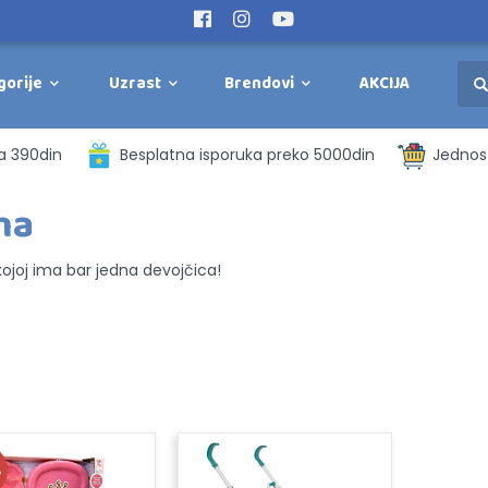
gorije
Uzrast
Brendovi
AKCIJA
a 390din
Besplatna isporuka preko 5000din
Jednost
ma
kojoj ima bar jedna devojčica!
%