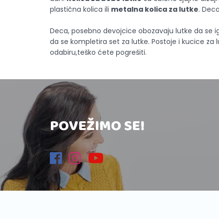
plastična kolica ili
metalna kolica za lutke
. Deca
Deca, posebno devojcice obozavaju lutke da se ig
da se kompletira set za lutke. Postoje i kucice za 
odabiru,teško ćete pogrešiti.
POVEŽIMO SE!