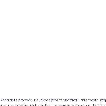
a kada dete prohoda. Devojčice prosto obožavaju da smeste svoju
irana i napravljena tako da budu savršene visine za igru. Ima ih r