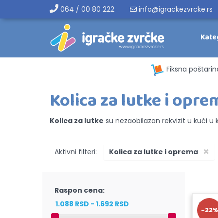
064 / 00 80 222
info@igrackezvrcke.rs
Kate
Fiksna poštarin
Kolica za lutke i opre
Kolica za lutke
su nezaobilazan rekvizit u kući u 
×
Aktivni filteri:
Kolica za lutke i oprema
Raspon cena:
-22