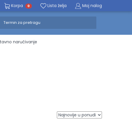
Korpa
Lista želja
Moj nalog
0
avno naručivanje