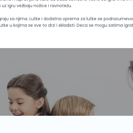
 uz igru vežbaju nožice i ravnotežu.
raju sa njima. Lutke i dodatna oprema za lutke se podrazumeva 
lutke u kojima se sve to drzi i skladisti. Deca se mogu satima igr