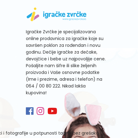
Igračke Zvrčke je specijalizovana
online prodavnica za igračke koje su
savršen poklon za rođendan i novu
godinu. Dečije igračke za dečake,
devojčice i bebe uz najpovoljije cene.
Pošaljite nam šifre ili slike željenih
proizvoda i Vaše osnovne podatke
(Ime i prezime, adresa i telefon) na
064 / 00 80 222
. Nikad lakša
kupovina!
i fotografije u potpunosti tačni i bez grešaka.