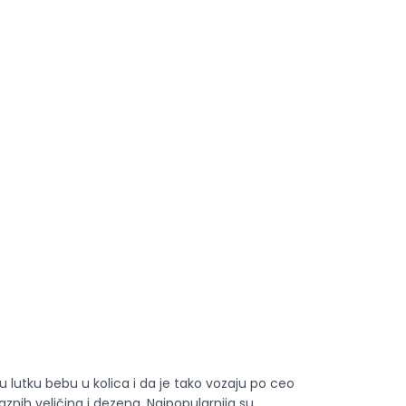
 lutku bebu u kolica i da je tako vozaju po ceo
aznih veličina i dezena. Najpopularnija su