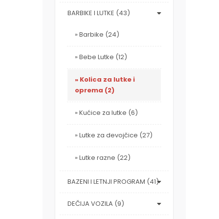
BARBIKE I LUTKE (43)
Barbike (24)
Bebe Lutke (12)
Kolica za lutke i
oprema (2)
Kućice za lutke (6)
Lutke za devojčice (27)
Lutke razne (22)
BAZENI I LETNJI PROGRAM (41)
DEČIJA VOZILA (9)