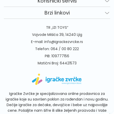
Korisnički servis
Brzi linkovi
TR „IZI TOYS“
Vojvode Mišića 39, 14240 Ljig
E-mail:
info@igrackezvrcke.rs
Telefon:
064 / 00 80 222
PIB: 109777156
Matični Broj: 64421573
Igračke Zvrčke je specijalizovana online prodavnica za
igračke koje su savršen poklon za rođendan i novu godinu.
Dečije igračke za dečake, devojčice i bebe uz najpovoljije
cene. Pošaljite nam šifre ili slike željenih proizvoda i Vaše