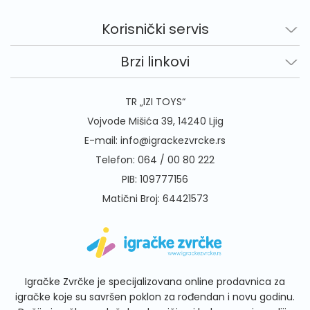
Korisnički servis
Brzi linkovi
TR „IZI TOYS“
Vojvode Mišića 39, 14240 Ljig
E-mail:
info@igrackezvrcke.rs
Telefon:
064 / 00 80 222
PIB: 109777156
Matični Broj: 64421573
Igračke Zvrčke je specijalizovana online prodavnica za
igračke koje su savršen poklon za rođendan i novu godinu.