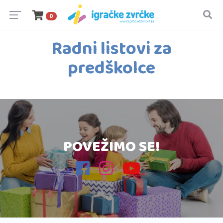
0
Radni listovi za
predškolce
POVEŽIMO SE!