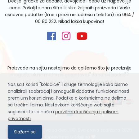
Dečije igračke za dečake, devojčice i bebe uz najpovoljije
cene. Pošaljite nam šifre ili slike željenih proizvoda i Vaše
osnovne podatke (Ime i prezime, adresa i telefon) na
064 /
00 80 222
. Nikad lakša kupovina!
Proizvode na sajtu nastojimo da opišemo što je preciznije
moguće, ali ne možemo garantovati da su svi podaci i
fotografije u potpunosti tačni i bez grešaka.
Naš sajt koristi "kolačiće" i druge tehnologije kako bismo
analizirali saobraćaj i omogućili dodatne funkcionalnosti
premium korisnicima. Podatke o korisnicima ne delimo
sa trećim licima. Nastavkom korišćenja web sajta
saglasni ste sa našim
pravilima korišćenja i polisom
privatnosti
.
Igračke Zvrčke – Sve za decu! ©. Sva prava zadržana 2026.
Slažem se
Napravljeno u Srbiji sa