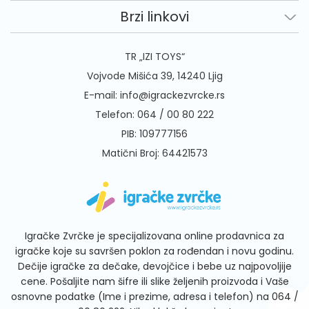
Brzi linkovi
TR „IZI TOYS“
Vojvode Mišića 39, 14240 Ljig
E-mail:
info@igrackezvrcke.rs
Telefon:
064 / 00 80 222
PIB: 109777156
Matični Broj: 64421573
Igračke Zvrčke je specijalizovana online prodavnica za
igračke koje su savršen poklon za rođendan i novu godinu.
Dečije igračke za dečake, devojčice i bebe uz najpovoljije
cene. Pošaljite nam šifre ili slike željenih proizvoda i Vaše
osnovne podatke (Ime i prezime, adresa i telefon) na
064 /