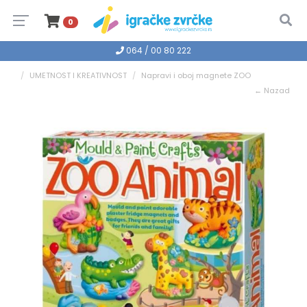
0
064 / 00 80 222
UMETNOST I KREATIVNOST
Napravi i oboj magnete ZOO
← Nazad