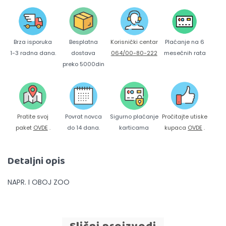
Brza isporuka
Korisnički centar
Besplatna
Plaćanje na 6
1-3 radna dana.
064/00-80-222
dostava
mesečnih rata
preko 5000din
Pratite svoj
Povrat novca
Sigurno plaćanje
Pročitajte utiske
paket
OVDE
.
do 14 dana.
karticama
kupaca
OVDE
.
Detaljni opis
NAPR. I OBOJ ZOO