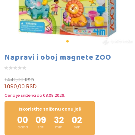
Napravi i oboj magnete ZOO
1.440,00 RSD
1.090,00 RSD
Cena je snižena do 08.08.2026.
Iskoristite sniženu cenu još
00
09
32
02
dana
sati
min
sek