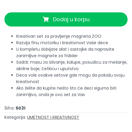
Dodaj u korpu
Kreativan set za pravljenje magneta ZOO
Razvija finu motoriku i kreativnost Vaše dece
U kompletu dobijate alat i sastojke da napravite
zanimljive magnete za frižider
Sadrži: masu za izlivanje, kalupe, posudicu za mešanje,
akrilne boje, četkicu i uputstvo
Deca vole ovakve setove gde mogu da pokažu svoju
kreativnost
Ako želite da kupite nešto što će deci sigurno biti
zanimljivo, onda je ovo set za Vas
Šifra:
5031
Kategorija:
UMETNOST I KREATIVNOST