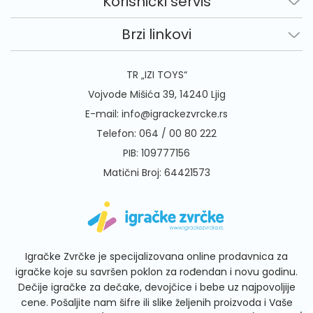
Korisnički servis
Brzi linkovi
TR „IZI TOYS“
Vojvode Mišića 39, 14240 Ljig
E-mail:
info@igrackezvrcke.rs
Telefon:
064 / 00 80 222
PIB: 109777156
Matični Broj: 64421573
Igračke Zvrčke je specijalizovana online prodavnica za
igračke koje su savršen poklon za rođendan i novu godinu.
Dečije igračke za dečake, devojčice i bebe uz najpovoljije
cene. Pošaljite nam šifre ili slike željenih proizvoda i Vaše