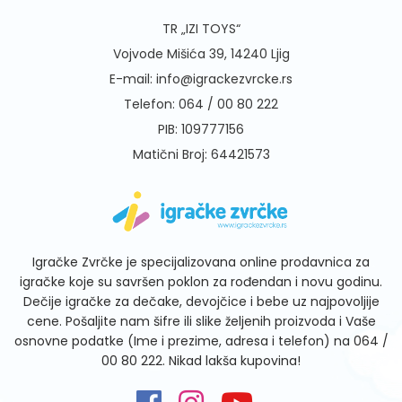
TR „IZI TOYS“
Vojvode Mišića 39, 14240 Ljig
E-mail:
info@igrackezvrcke.rs
Telefon:
064 / 00 80 222
PIB: 109777156
Matični Broj: 64421573
Igračke Zvrčke je specijalizovana online prodavnica za
igračke koje su savršen poklon za rođendan i novu godinu.
Dečije igračke za dečake, devojčice i bebe uz najpovoljije
cene. Pošaljite nam šifre ili slike željenih proizvoda i Vaše
osnovne podatke (Ime i prezime, adresa i telefon) na
064 /
00 80 222
. Nikad lakša kupovina!