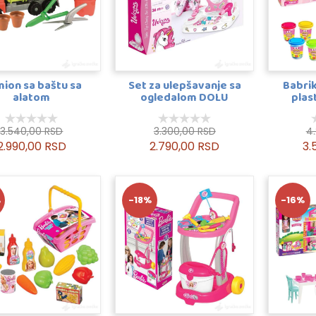
ion sa baštu sa
Set za ulepšavanje sa
Babrik
alatom
ogledalom DOLU
plas
3.540,00 RSD
3.300,00 RSD
4
2.990,00 RSD
2.790,00 RSD
3.
%
-18%
-16%