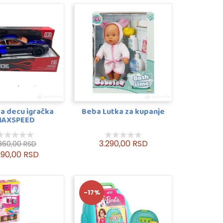
a decu igračka
Beba Lutka za kupanje
MAXSPEED
3.290,00 RSD
.860,00 RSD
290,00 RSD
-17%