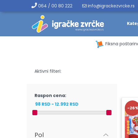
064 / 00 80 222
info@igrackezvrcke.rs
Kate
Fiksna poštarin
Aktivni filteri:
Raspon cena:
-26
Pol