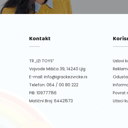
Kontakt
Koris
TR „IZI TOYS“
Uslovi k
Vojvode Mišića 39, 14240 Ljig
Reklama
E-mail:
info@igrackezvrcke.rs
Odusta
Telefon:
064 / 00 80 222
Informa
PIB: 109777156
Povrat
Matični Broj: 64421573
Utisci 