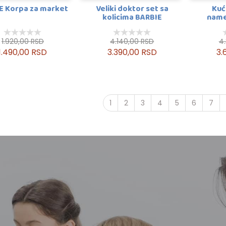
E Korpa za market
Veliki doktor set sa
Kuć
kolicima BARBIE
name
1.920,00 RSD
4.140,00 RSD
4
1.490,00 RSD
3.390,00 RSD
3.
1
2
3
4
5
6
7