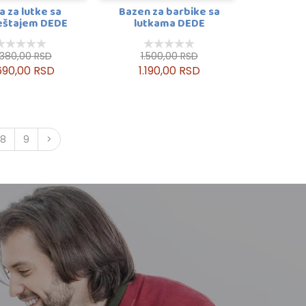
a za lutke sa
Bazen za barbike sa
štajem DEDE
lutkama DEDE
.380,00 RSD
1.500,00 RSD
690,00 RSD
1.190,00 RSD
8
9
>