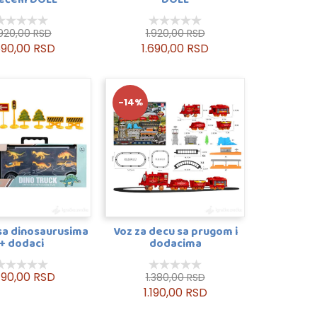
.920,00 RSD
1.920,00 RSD
690,00 RSD
1.690,00 RSD
-14%
sa dinosaurusima
Voz za decu sa prugom i
+ dodaci
dodacima
790,00 RSD
1.380,00 RSD
1.190,00 RSD