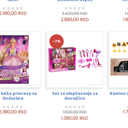
2.390,00 RSD
3.420,00 RSD
1
2.990,00 RSD
1.
-7%
y lutka princeza sa
Set za ulepšavanje za
Kamion 
dodacima
devojčice
2.390,00 RSD
1.
1.500,00 RSD
1.390,00 RSD