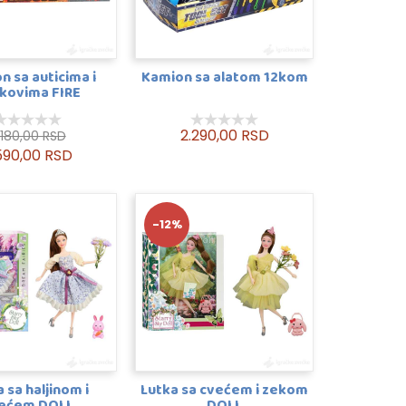
n sa auticima i
Kamion sa alatom 12kom
kovima FIRE
2.290,00 RSD
.180,00 RSD
590,00 RSD
-12%
 sa haljinom i
Lutka sa cvećem i zekom
ećem DOLL
DOLL