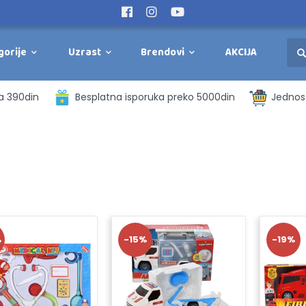
gorije
Uzrast
Brendovi
AKCIJA
a 390din
Besplatna isporuka preko 5000din
Jednost
%
-15%
-19%