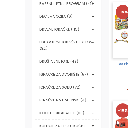
BAZENI I LETNJI PROGRAM (41)
-15%
DEČIJA VOZILA (9)
DRVENE IGRAČKE (45)
EDUKATIVNE IGRAČKE I SETOVI
(82)
DRUŠTVENE IGRE (49)
Park
IGRAČKE ZA DVORIŠTE (57)
IGRAČKE ZA SOBU (72)
IGRAČKE NA DALJINSKI (4)
-16%
KOCKE I UKLAPALICE (36)
KUHINJE ZA DECU I KUĆNI