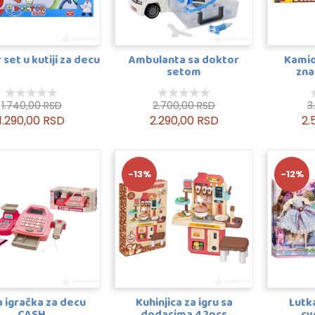
set u kutiji za decu
Ambulanta sa doktor
Kamio
setom
zna
1.740,00 RSD
2.700,00 RSD
3
1.290,00 RSD
2.290,00 RSD
2.
-13%
-12%
 igračka za decu
Kuhinjica za igru sa
Lutka
CASH
dodacima 42pcs
cv