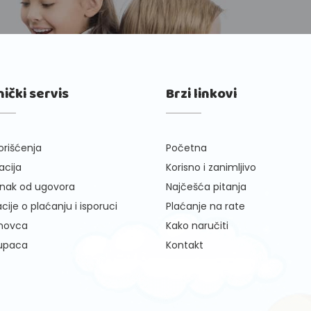
nički servis
Brzi linkovi
orišćenja
Početna
cija
Korisno i zanimljivo
nak od ugovora
Najčešća pitanja
cije o plaćanju i isporuci
Plaćanje na rate
 novca
Kako naručiti
kupaca
Kontakt