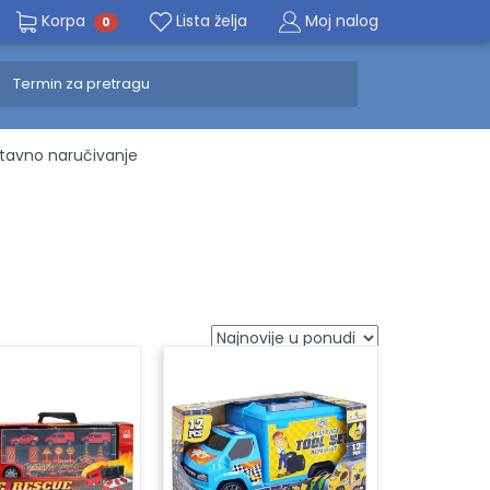
Korpa
Lista želja
Moj nalog
0
avno naručivanje