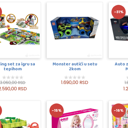
-31%
ing set za igru sa
Monster autići u setu
Auto z
tepihom
2kom
1.690,00 RSD
3.060,00 RSD
1
2.590,00 RSD
1.
-15%
-16%