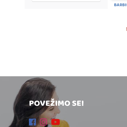
BARBI
POVEŽIMO SE!