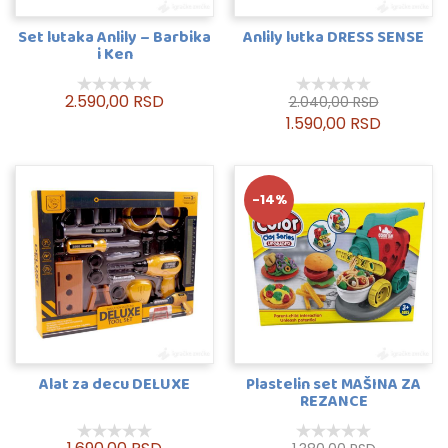
Set lutaka Anlily – Barbika
Anlily lutka DRESS SENSE
i Ken
2.590,00 RSD
2.040,00 RSD
1.590,00 RSD
-14%
Alat za decu DELUXE
Plastelin set MAŠINA ZA
REZANCE