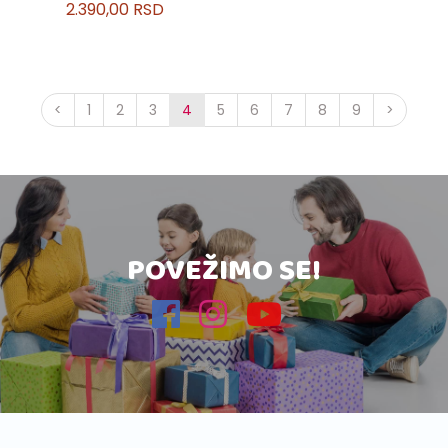
2.390,00 RSD
<
1
2
3
4
5
6
7
8
9
>
POVEŽIMO SE!