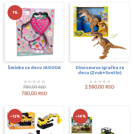
1%
Šminka za decu JAGODA
Dinosaurus igračka za
decu (Zvuk+Svetlo)
2.590,00 RSD
780,00 RSD
790,00 RSD
-12%
-14%