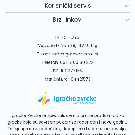
Korisnički servis
Brzi linkovi
TR „IZI TOYS“
Vojvode Mišića 39, 14240 Ljig
E-mail:
info@igrackezvrcke.rs
Telefon:
064 / 00 80 222
PIB: 109777156
Matični Broj: 64421573
Igračke Zvrčke je specijalizovana online prodavnica za
igračke koje su savršen poklon za rođendan i novu godinu.
Dečije igračke za dečake, devojčice i bebe uz najpovoljije