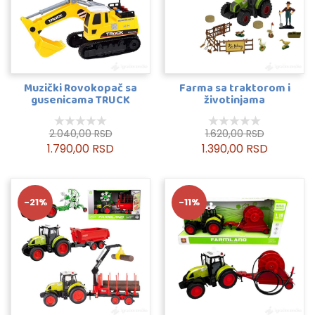
Muzički Rovokopač sa
Farma sa traktorom i
gusenicama TRUCK
životinjama
2.040,00 RSD
1.620,00 RSD
1.790,00 RSD
1.390,00 RSD
-21%
-11%