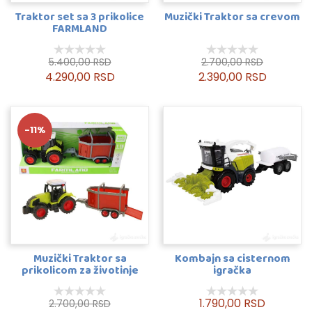
Traktor set sa 3 prikolice
Muzički Traktor sa crevom
FARMLAND
5.400,00 RSD
2.700,00 RSD
4.290,00 RSD
2.390,00 RSD
-11%
Muzički Traktor sa
Kombajn sa cisternom
prikolicom za životinje
igračka
1.790,00 RSD
2.700,00 RSD