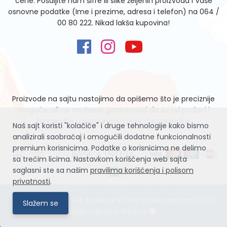
cene. Pošaljite nam šifre ili slike željenih proizvoda i Vaše
osnovne podatke (Ime i prezime, adresa i telefon) na
064 /
00 80 222
. Nikad lakša kupovina!
Proizvode na sajtu nastojimo da opišemo što je preciznije
moguće, ali ne možemo garantovati da su svi podaci i
fotografije u potpunosti tačni i bez grešaka.
Naš sajt koristi "kolačiće" i druge tehnologije kako bismo
analizirali saobraćaj i omogućili dodatne funkcionalnosti
premium korisnicima. Podatke o korisnicima ne delimo
sa trećim licima. Nastavkom korišćenja web sajta
saglasni ste sa našim
pravilima korišćenja i polisom
privatnosti
.
Igračke Zvrčke – Sve za decu! ©. Sva prava zadržana 2026.
Slažem se
Napravljeno u Srbiji sa