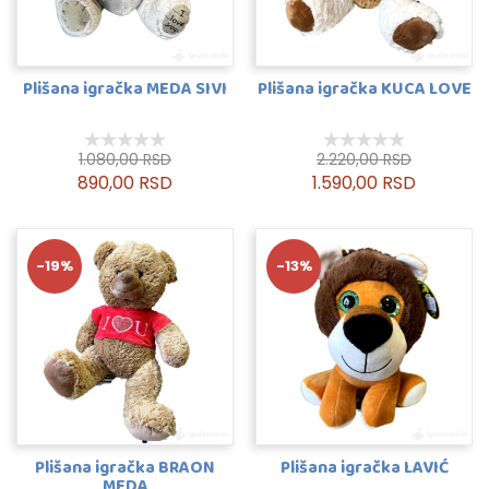
Plišana igračka MEDA SIVI
Plišana igračka KUCA LOVE
1.080,00 RSD
2.220,00 RSD
890,00 RSD
1.590,00 RSD
-19%
-13%
Plišana igračka BRAON
Plišana igračka LAVIĆ
MEDA