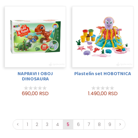
NAPRAVI I OBOJ
Plastelin set HOBOTNICA
DINOSAURA
690,00 RSD
1.490,00 RSD
<
1
2
3
4
5
6
7
8
9
>