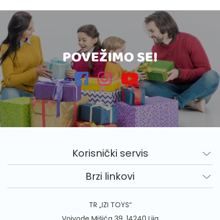
POVEŽIMO SE!
Korisnički servis
Brzi linkovi
TR „IZI TOYS“
Vojvode Mišića 39, 14240 Ljig