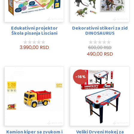
Edukativni projektor
Dekorativni stikeri za zid
Škola pisanja Lisciani
DINOSAURUS
3.990,00 RSD
600,00 RSD
490,00 RSD
-16%
Kamion kiper sa zvukom i
Veliki Drveni Hokej za