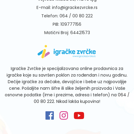
E-mail:
info@igrackezvrcke.rs
Telefon:
064 / 00 80 222
PIB: 109777156
Matični Broj: 64421573
Igračke Zvrčke je specijalizovana online prodavnica za
igračke koje su savršen poklon za rođendan i novu godinu.
Dečije igračke za dečake, devojčice i bebe uz najpovoljije
cene. Pošaljite nam šifre ili slike željenih proizvoda i Vaše
osnovne podatke (Ime i prezime, adresa i telefon) na
064 /
00 80 222
. Nikad lakša kupovina!