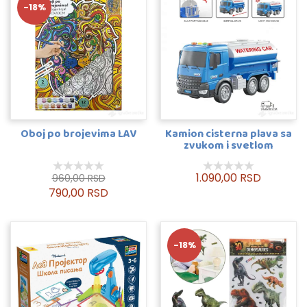
-18%
Oboj po brojevima LAV
Kamion cisterna plava sa
zvukom i svetlom
1.090,00 RSD
960,00 RSD
790,00 RSD
-18%