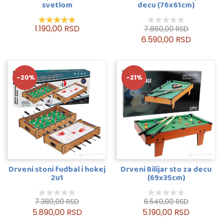
svetlom
decu (76x61cm)
1.190,00 RSD
7.860,00 RSD
6.590,00 RSD
-20%
-21%
Drveni stoni fudbal i hokej
Drveni Bilijar sto za decu
2u1
(69x35cm)
7.380,00 RSD
6.540,00 RSD
5.890,00 RSD
5.190,00 RSD