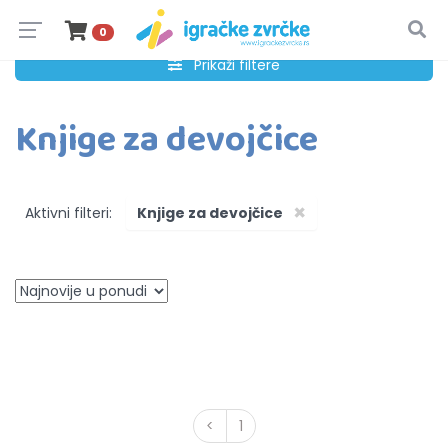
0
Prikaži filtere
Knjige za devojčice
×
Aktivni filteri:
Knjige za devojčice
<
1