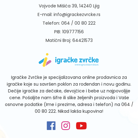
Vojvode Mišića 39, 14240 Ljig
E-mail:
info@igrackezvrcke.rs
Telefon:
064 / 00 80 222
PIB: 109777156
Matični Broj: 64421573
Igračke Zvrčke je specijalizovana online prodavnica za
igračke koje su savršen poklon za rođendan i novu godinu.
Dečije igračke za dečake, devojčice i bebe uz najpovoljije
cene. Pošaljite nam šifre ili slike željenih proizvoda i Vaše
osnovne podatke (Ime i prezime, adresa i telefon) na
064 /
00 80 222
. Nikad lakša kupovina!