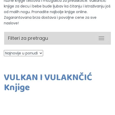
razne knjige testova i mozgalica za predškolce. Vulkančić
knjige za decu i bebe bude ljubav ka čitanju i istraživanju još
od malih nogu. Pronađite najbolje knjige online.
Zagarantovana brza dostava i povoljne cene za sve
naslove!
Filteri za pretragu
Toggle
navigat
VULKAN I VULAKNČIĆ
Knjige