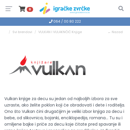
0
064 / 00 80 222
Svi brendovi
VULKAN I VULAKNČIĆ Knjige
← Nazad
Vulkan knjige za decu su jedan od najboljih izbora za sve
uzraste, ako želite poklon koji će obradovati i dete i roditelja.
Ono što Vulkan čini drugačijim je veliki izbor knjiga za decu i
bebe, od slikovnica, bojanki, enciklopedija, romana... Tu su i
omiljene bajke i priče za decu koje čitate pred spavanje ili