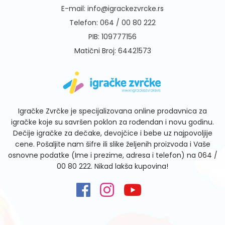
E-mail:
info@igrackezvrcke.rs
Telefon:
064 / 00 80 222
PIB: 109777156
Matični Broj: 64421573
Igračke Zvrčke je specijalizovana online prodavnica za
igračke koje su savršen poklon za rođendan i novu godinu.
Dečije igračke za dečake, devojčice i bebe uz najpovoljije
cene. Pošaljite nam šifre ili slike željenih proizvoda i Vaše
osnovne podatke (Ime i prezime, adresa i telefon) na
064 /
00 80 222
. Nikad lakša kupovina!