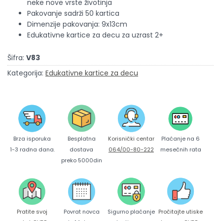
neke nove vrste životinja
Pakovanje sadrži 50 kartica
Dimenzije pakovanja: 9x13cm
Edukativne kartice za decu za uzrast 2+
Šifra:
V83
Kategorija:
Edukativne kartice za decu
Brza isporuka
Korisnički centar
Besplatna
Plaćanje na 6
1-3 radna dana.
064/00-80-222
dostava
mesečnih rata
preko 5000din
Pratite svoj
Povrat novca
Sigurno plaćanje
Pročitajte utiske