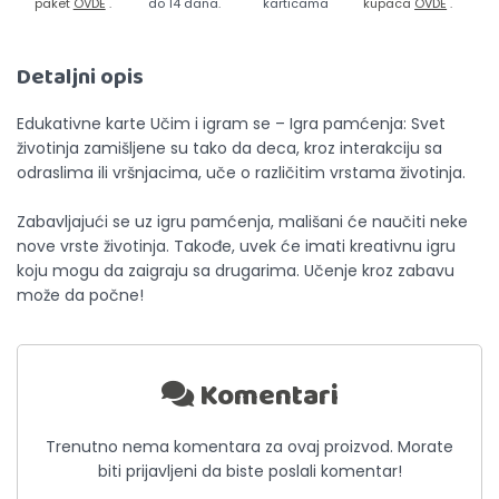
paket
OVDE
.
do 14 dana.
karticama
kupaca
OVDE
.
Detaljni opis
Edukativne karte Učim i igram se – Igra pamćenja: Svet
životinja zamišljene su tako da deca, kroz interakciju sa
odraslima ili vršnjacima, uče o različitim vrstama životinja.
Zabavljajući se uz igru pamćenja, mališani će naučiti neke
nove vrste životinja. Takođe, uvek će imati kreativnu igru
koju mogu da zaigraju sa drugarima. Učenje kroz zabavu
može da počne!
Komentari
Trenutno nema komentara za ovaj proizvod. Morate
biti prijavljeni da biste poslali komentar!