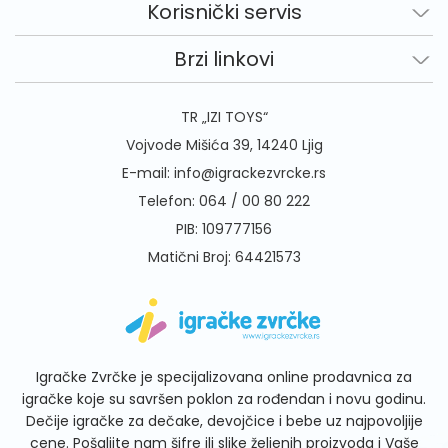
Korisnički servis
Brzi linkovi
TR „IZI TOYS“
Vojvode Mišića 39, 14240 Ljig
E-mail:
info@igrackezvrcke.rs
Telefon:
064 / 00 80 222
PIB: 109777156
Matični Broj: 64421573
Igračke Zvrčke je specijalizovana online prodavnica za
igračke koje su savršen poklon za rođendan i novu godinu.
Dečije igračke za dečake, devojčice i bebe uz najpovoljije
cene. Pošaljite nam šifre ili slike željenih proizvoda i Vaše