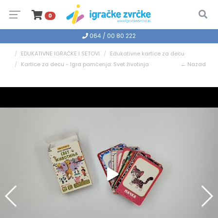
0
064 / 00 80 222
EDUKATIVNE IGRAČKE I SETOVI
Edukativne kartice za decu
Kartice za decu - Igra pamćenja: Svet životinja
← Nazad