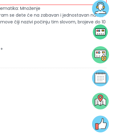
tematika: Množenje
igram se dete će na zabavan i jednostavan način,
ojmove čiji nazivi počinju tim slovom, brojeve do 10
3+