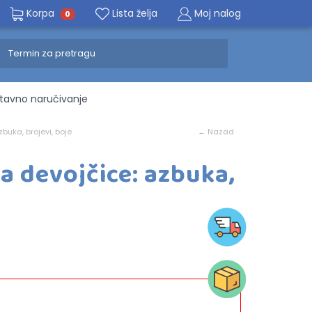
Korpa
Lista želja
Moj nalog
0
avno naručivanje
buka, brojevi, boje
← Nazad
Za devojčice: azbuka,