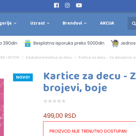
gorije
Uzrast
Brendovi
AKCIJA
a 390din
Besplatna isporuka preko 5000din
Jednost
KE I SETOVI
Edukativne kartice za decu
Kartice za decu - Za devojčice: az
Kartice za decu - 
NOVO!
brojevi, boje
499,00 RSD
PROIZVOD NIJE TRENUTNO DOSTUPAN