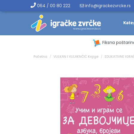
064 / 00 80 222
info@igrackezvrcke.rs
Kate
Fiksna poštarin
Početna
VULKAN I VULAKNČIĆ Knjige
EDUKATIVNE IGRAČ