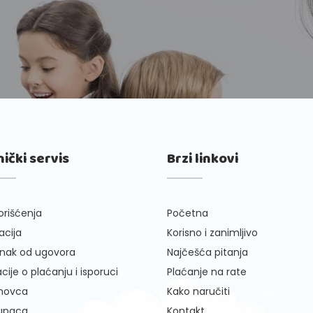
nički servis
Brzi linkovi
orišćenja
Početna
cija
Korisno i zanimljivo
nak od ugovora
Najčešća pitanja
cije o plaćanju i isporuci
Plaćanje na rate
 novca
Kako naručiti
kupaca
Kontakt