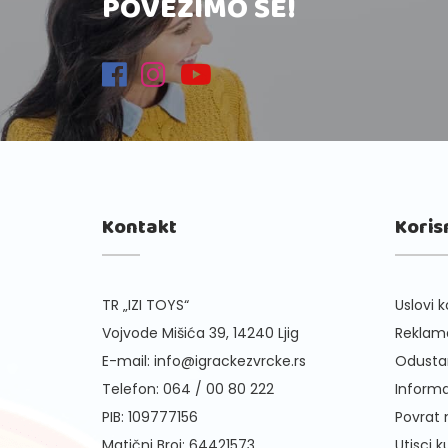
POVEŽIMO SE!
Kontakt
Koris
TR „IZI TOYS“
Uslovi k
Vojvode Mišića 39, 14240 Ljig
Reklama
E-mail:
info@igrackezvrcke.rs
Odusta
Telefon:
064 / 00 80 222
Informa
PIB: 109777156
Povrat
Matični Broj: 64421573
Utisci 