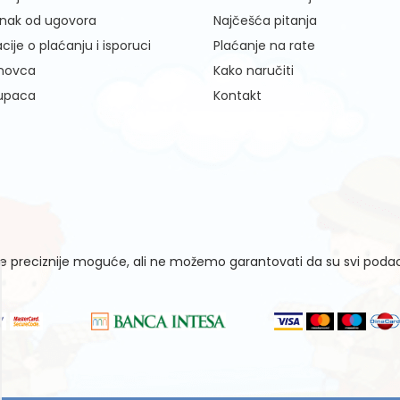
nak od ugovora
Najčešća pitanja
cije o plaćanju i isporuci
Plaćanje na rate
 novca
Kako naručiti
kupaca
Kontakt
 preciznije moguće, ali ne možemo garantovati da su svi podaci 