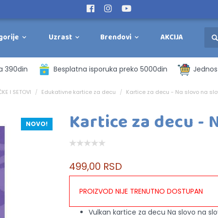
gorije
Uzrast
Brendovi
AKCIJA
a 390din
Besplatna isporuka preko 5000din
Jednost
KE I SETOVI
Edukativne kartice za decu
Kartice za decu - Na slovo na sl
Kartice za decu - 
NOVO!
499,00 RSD
PROIZVOD NIJE TRENUTNO DOSTUPAN
Vulkan kartice za decu Na slovo na sl