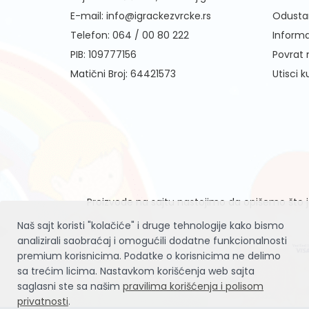
E-mail:
info@igrackezvrcke.rs
Odusta
Telefon:
064 / 00 80 222
Informa
PIB: 109777156
Povrat
Matični Broj: 64421573
Utisci 
Proizvode na sajtu nastojimo da opišemo što je
Naš sajt koristi "kolačiće" i druge tehnologije kako bismo
analizirali saobraćaj i omogućili dodatne funkcionalnosti
premium korisnicima. Podatke o korisnicima ne delimo
sa trećim licima. Nastavkom korišćenja web sajta
saglasni ste sa našim
pravilima korišćenja i polisom
privatnosti
.