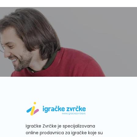
Igračke Zvrčke je specijalizovana
online prodavnica za igračke koje su