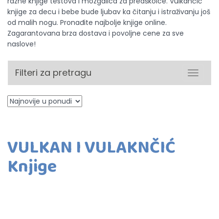
razne knjige testova i mozgalica za predškolce. Vulkančić
knjige za decu i bebe bude ljubav ka čitanju i istraživanju još
od malih nogu. Pronađite najbolje knjige online.
Zagarantovana brza dostava i povoljne cene za sve
naslove!
Filteri za pretragu
Toggle
navigat
VULKAN I VULAKNČIĆ
Knjige