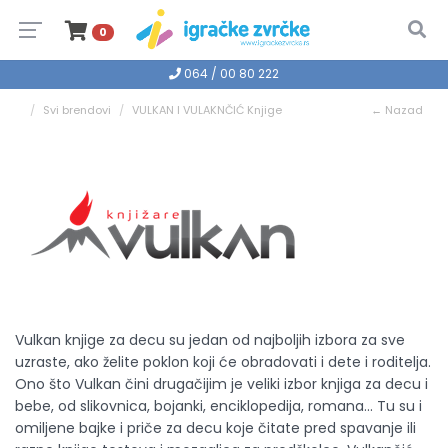
0
064 / 00 80 222
Svi brendovi
VULKAN I VULAKNČIĆ Knjige
← Nazad
Vulkan knjige za decu su jedan od najboljih izbora za sve
uzraste, ako želite poklon koji će obradovati i dete i roditelja.
Ono što Vulkan čini drugačijim je veliki izbor knjiga za decu i
bebe, od slikovnica, bojanki, enciklopedija, romana... Tu su i
omiljene bajke i priče za decu koje čitate pred spavanje ili