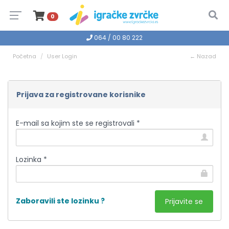
0
064 / 00 80 222
Početna
User Login
← Nazad
Prijava za registrovane korisnike
E-mail sa kojim ste se registrovali *
Lozinka *
Zaboravili ste lozinku ?