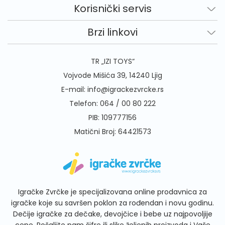
Korisnički servis
Brzi linkovi
TR „IZI TOYS“
Vojvode Mišića 39, 14240 Ljig
E-mail:
info@igrackezvrcke.rs
Telefon:
064 / 00 80 222
PIB: 109777156
Matični Broj: 64421573
Igračke Zvrčke je specijalizovana online prodavnica za
igračke koje su savršen poklon za rođendan i novu godinu.
Dečije igračke za dečake, devojčice i bebe uz najpovoljije