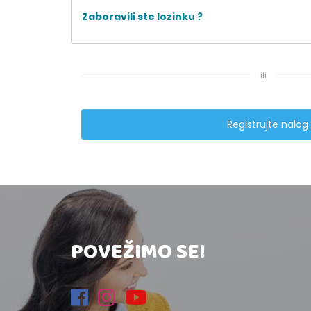
Zaboravili ste lozinku ?
ili
Registrujte nalog
POVEŽIMO SE!