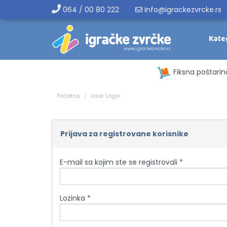
064 / 00 80 222
info@igrackezvrcke.rs
Kate
Fiksna poštarin
Početna
User Login
Prijava za registrovane korisnike
E-mail sa kojim ste se registrovali *
Lozinka *