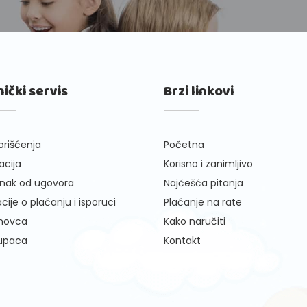
nički servis
Brzi linkovi
orišćenja
Početna
cija
Korisno i zanimljivo
nak od ugovora
Najčešća pitanja
cije o plaćanju i isporuci
Plaćanje na rate
 novca
Kako naručiti
kupaca
Kontakt