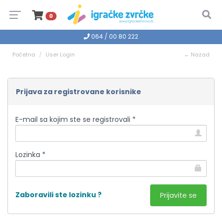
0
064 / 00 80 222
Početna
User Login
← Nazad
Prijava za registrovane korisnike
E-mail sa kojim ste se registrovali *
Lozinka *
Zaboravili ste lozinku ?