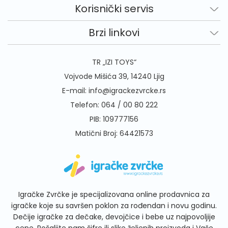
Korisnički servis
Brzi linkovi
TR „IZI TOYS“
Vojvode Mišića 39, 14240 Ljig
E-mail:
info@igrackezvrcke.rs
Telefon:
064 / 00 80 222
PIB: 109777156
Matični Broj: 64421573
Igračke Zvrčke je specijalizovana online prodavnica za
igračke koje su savršen poklon za rođendan i novu godinu.
Dečije igračke za dečake, devojčice i bebe uz najpovoljije