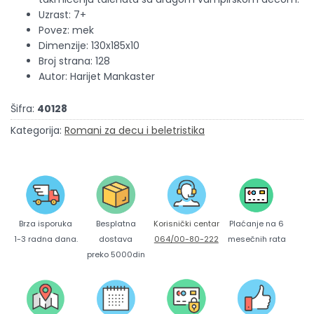
Uzrast: 7+
Povez: mek
Dimenzije: 130x185x10
Broj strana: 128
Autor: Harijet Mankaster
Šifra:
40128
Kategorija:
Romani za decu i beletristika
Brza isporuka
Korisnički centar
Besplatna
Plaćanje na 6
1-3 radna dana.
064/00-80-222
dostava
mesečnih rata
preko 5000din