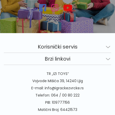
Korisnički servis
Brzi linkovi
TR „IZI TOYS“
Vojvode Mišića 39, 14240 Ljig
E-mail:
info@igrackezvrcke.rs
Telefon:
064 / 00 80 222
PIB: 109777156
Matični Broj: 64421573