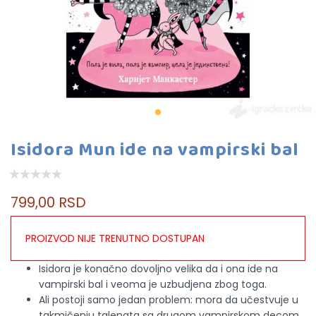
Isidora Mun ide na vampirski bal
799,00 RSD
PROIZVOD NIJE TRENUTNO DOSTUPAN
Isidora je konačno dovoljno velika da i ona ide na
vampirski bal i veoma je uzbudjena zbog toga.
Ali postoji samo jedan problem: mora da učestvuje u
takmičenju talenata sa drugom vampirskom decom.