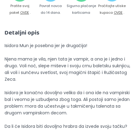
Pratite svoj
Povrat novca
Sigurno plaćanje
Pročitajte utiske
paket
OVDE
.
do 14 dana.
karticama
kupaca
OVDE
.
Detaljni opis
Isidora Mun je posebna jer je drugačija!
Njena mama je vila, njen tata je vampir, a ona je i jedno i
drugo. Voli noć, slepe miševe i svoju crnu baletsku suknjicu,
ali voli i sunčevu svetlost, svoj magični štapić i Ružičastog
Zeca.
Isidora je konačno dovoljno velika da i ona ide na vampirski
bal i veoma je uzbudjena zbog toga. Ali postoji samo jedan
problem: mora da učestvuje u takmičenju talenata sa
drugom vampirskom decom.
Da li će Isidora biti dovoljno hrabra da izvede svoju tačku?