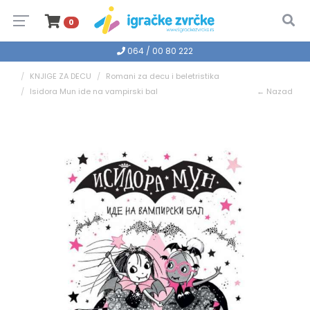
0
064 / 00 80 222
KNJIGE ZA DECU
Romani za decu i beletristika
Isidora Mun ide na vampirski bal
← Nazad