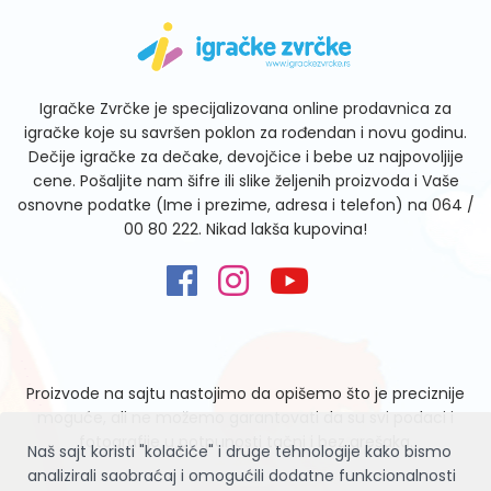
Igračke Zvrčke je specijalizovana online prodavnica za
igračke koje su savršen poklon za rođendan i novu godinu.
Dečije igračke za dečake, devojčice i bebe uz najpovoljije
cene. Pošaljite nam šifre ili slike željenih proizvoda i Vaše
osnovne podatke (Ime i prezime, adresa i telefon) na
064 /
00 80 222
. Nikad lakša kupovina!
Proizvode na sajtu nastojimo da opišemo što je preciznije
moguće, ali ne možemo garantovati da su svi podaci i
fotografije u potpunosti tačni i bez grešaka.
Naš sajt koristi "kolačiće" i druge tehnologije kako bismo
analizirali saobraćaj i omogućili dodatne funkcionalnosti