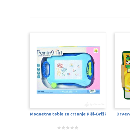
Magnetna tabla za crtanje Piši-Briši
Drven