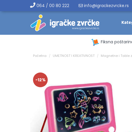
064 / 00 80 222
info@igrackezvrcke.rs
Kate
Fiksna poštarin
Početna
UMETNOST I KREATIVNOST
Magnetne i Table 
-12%