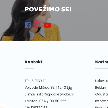
POVEŽIMO SE!
Kontakt
Koris
TR „IZI TOYS“
Uslovi k
Vojvode Mišića 39, 14240 Ljig
Reklama
E-mail:
info@igrackezvrcke.rs
Odusta
Telefon:
064 / 00 80 222
Informa
PIB: 109777156
Povrat