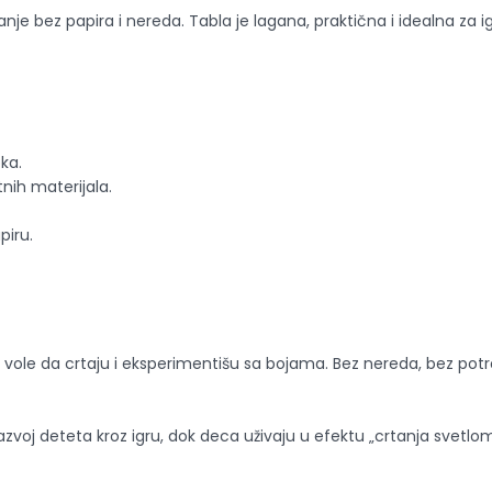
je bez papira i nereda. Tabla je lagana, praktična i idealna za ig
oka.
ih materijala.
piru.
a vole da crtaju i eksperimentišu sa bojama. Bez nereda, bez pot
razvoj deteta kroz igru, dok deca uživaju u efektu „crtanja svetlom