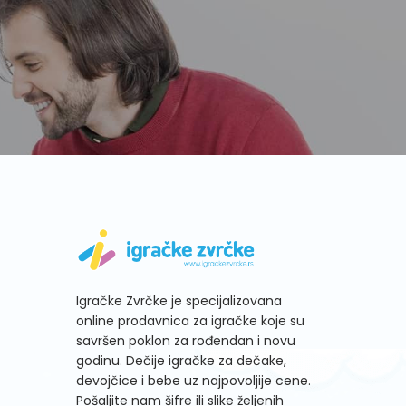
Igračke Zvrčke je specijalizovana
online prodavnica za igračke koje su
savršen poklon za rođendan i novu
godinu. Dečije igračke za dečake,
devojčice i bebe uz najpovoljije cene.
Pošaljite nam šifre ili slike željenih