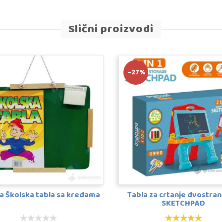
Slični proizvodi
-27%
a Školska tabla sa kredama
Tabla za crtanje dvostran
SKETCHPAD