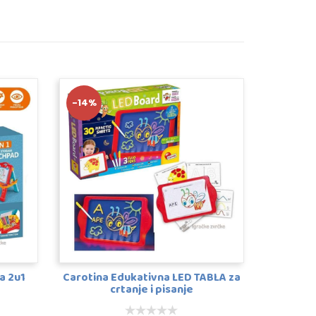
-14%
a 2u1
Carotina Edukativna LED TABLA za
crtanje i pisanje