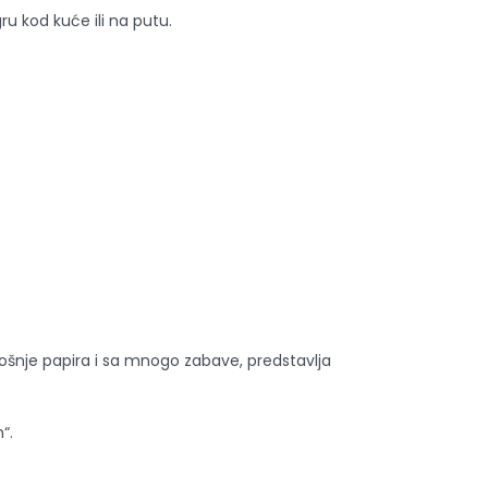
ru kod kuće ili na putu.
rošnje papira i sa mnogo zabave, predstavlja
“.