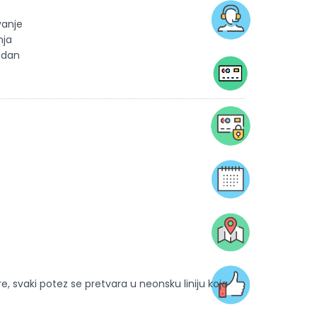
vanje
nja
 dan
, svaki potez se pretvara u neonsku liniju koja