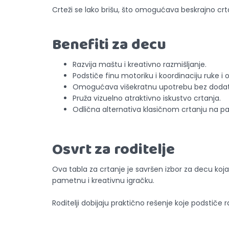
Crteži se lako brišu, što omogućava beskrajno crtan
Benefiti za decu
Razvija maštu i kreativno razmišljanje.
Podstiče finu motoriku i koordinaciju ruke i 
Omogućava višekratnu upotrebu bez dodatn
Pruža vizuelno atraktivno iskustvo crtanja.
Odlična alternativa klasičnom crtanju na pa
Osvrt za roditelje
Ova tabla za crtanje je savršen izbor za decu koj
pametnu i kreativnu igračku.
Roditelji dobijaju praktično rešenje koje podstiče 