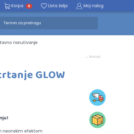
Korpa
Lista želja
Moj nalog
0
avno naručivanje
← Nazad
 crtanje GLOW
nju!
im neonskim efektom