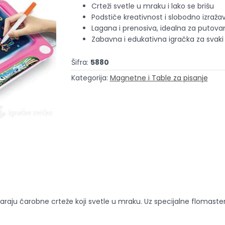
Crteži svetle u mraku i lako se brišu
Podstiče kreativnost i slobodno izraža
Lagana i prenosiva, idealna za putova
Zabavna i edukativna igračka za svaki
Šifra:
5880
Kategorija:
Magnetne i Table za pisanje
aju čarobne crteže koji svetle u mraku. Uz specijalne flomastere