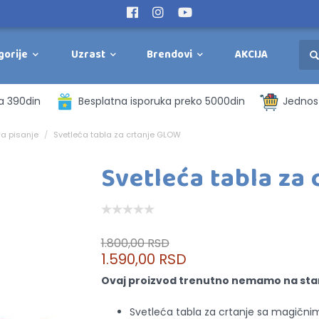
gorije
Uzrast
Brendovi
AKCIJA
a 390din
Besplatna isporuka preko 5000din
Jednost
za pisanje
Svetleća tabla za crtanje GLOW
Svetleća tabla za
1.800,00 RSD
1.590,00 RSD
Ovaj proizvod trenutno nemamo na sta
Svetleća tabla za crtanje sa magičn