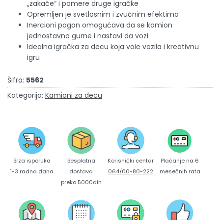
„zakače“ i pomere druge igračke
Opremljen je svetlosnim i zvučnim efektima
Inercioni pogon omogućava da se kamion
jednostavno gurne i nastavi da vozi
Idealna igračka za decu koja vole vozila i kreativnu
igru
Šifra:
5562
Kategorija:
Kamioni za decu
Brza isporuka
Korisnički centar
Besplatna
Plaćanje na 6
1-3 radna dana.
064/00-80-222
dostava
mesečnih rata
preko 5000din