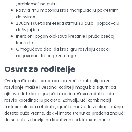
„problema“ na putu.
Razvija finu motoriku kroz manipulaciju pokretnim
delovima.
Zvučni i svetlosni efekti stimulišu čula i pojačavaju
doživljaj igre.
Inercioni pogon olakšava kretanje i pruža osećaj
kontrole.
Omogućava deci da kroz igru razvijaju osećaj
odgovornosti i brige za druge
Osvrt za roditelje
Ova igračka nije samo kamion, već i mali poligon za
razvijanje mašte i veština. Roditelji mogu biti sigurni da
njihovo dete kroz igru uči kako da rešava zadatke i da
razvija koordinaciju pokreta. Zahvaljujući kombinaciji
funkcionalnosti i efekata, igračka može da zaokupi pažnju
deteta duže vreme, dok vi imate trenutke predaha znajući
da se dete zabavlja na kreativan i edukativan način.