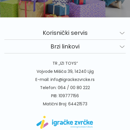
Korisnički servis
Brzi linkovi
TR „IZI TOYS“
Vojvode Mišića 39, 14240 Ljig
E-mail:
info@igrackezvrcke.rs
Telefon:
064 / 00 80 222
PIB: 109777156
Matični Broj: 64421573