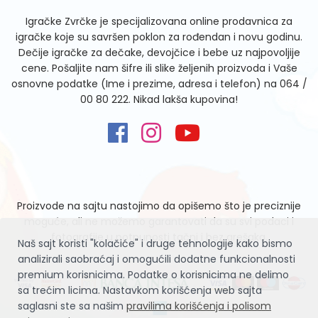
Igračke Zvrčke je specijalizovana online prodavnica za
igračke koje su savršen poklon za rođendan i novu godinu.
Dečije igračke za dečake, devojčice i bebe uz najpovoljije
cene. Pošaljite nam šifre ili slike željenih proizvoda i Vaše
osnovne podatke (Ime i prezime, adresa i telefon) na
064 /
00 80 222
. Nikad lakša kupovina!
Proizvode na sajtu nastojimo da opišemo što je preciznije
moguće, ali ne možemo garantovati da su svi podaci i
fotografije u potpunosti tačni i bez grešaka.
Naš sajt koristi "kolačiće" i druge tehnologije kako bismo
analizirali saobraćaj i omogućili dodatne funkcionalnosti
premium korisnicima. Podatke o korisnicima ne delimo
sa trećim licima. Nastavkom korišćenja web sajta
saglasni ste sa našim
pravilima korišćenja i polisom