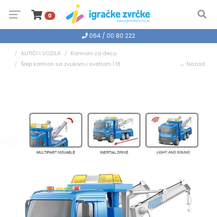
0
064 / 00 80 222
AUTIĆI I VOZILA
Kamioni za decu
Šlep kamion sa zvukom i svetlom 1:18
← Nazad