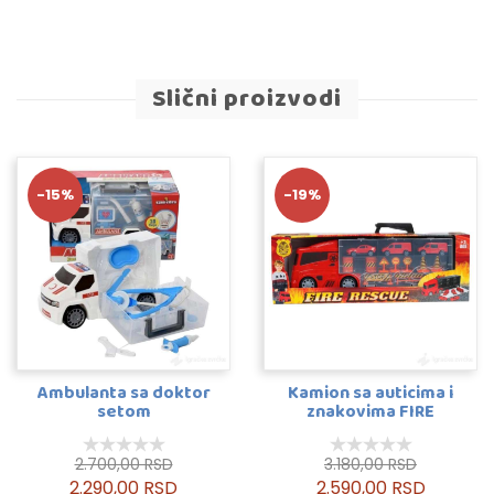
Slični proizvodi
-15%
-19%
Ambulanta sa doktor
Kamion sa auticima i
setom
znakovima FIRE
2.700,00 RSD
3.180,00 RSD
2.290,00 RSD
2.590,00 RSD