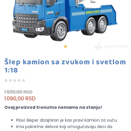
Šlep kamion sa zvukom i svetlom
1:18
1.500,00 RSD
1.090,00 RSD
Ovaj proizvod trenutno nemamo na stanju!
Plavi šleper dizajniran je kao pravi kamion za vuču
Ima pokretne delove koji omogućavaju deci da