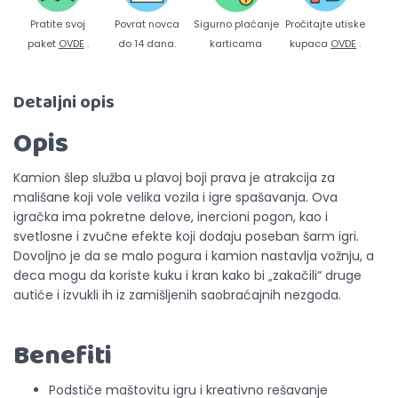
Pratite svoj
Povrat novca
Sigurno plaćanje
Pročitajte utiske
paket
OVDE
.
do 14 dana.
karticama
kupaca
OVDE
.
Detaljni opis
Opis
Kamion šlep služba u plavoj boji prava je atrakcija za
mališane koji vole velika vozila i igre spašavanja. Ova
igračka ima pokretne delove, inercioni pogon, kao i
svetlosne i zvučne efekte koji dodaju poseban šarm igri.
Dovoljno je da se malo pogura i kamion nastavlja vožnju, a
deca mogu da koriste kuku i kran kako bi „zakačili“ druge
autiće i izvukli ih iz zamišljenih saobraćajnih nezgoda.
Benefiti
Podstiče maštovitu igru i kreativno rešavanje