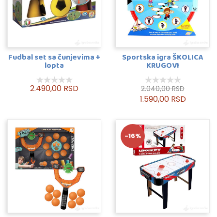
Fudbal set sa čunjevima +
Sportska igra ŠKOLICA
lopta
KRUGOVI
2.490,00 RSD
2.040,00 RSD
1.590,00 RSD
-16%