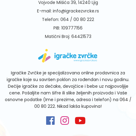
Vojvode Mišića 39, 14240 Ljig
E-mail:
info@igrackezvrcke.rs
Telefon:
064 / 00 80 222
PIB: 109777156
Matični Broj: 64421573
Igračke Zvrčke je specijalizovana online prodavnica za
igračke koje su savršen poklon za rođendan i novu godinu.
Dečije igračke za dečake, devojčice i bebe uz najpovoljije
cene. Pošaljite nam šifre ili slike željenih proizvoda i Vaše
osnovne podatke (Ime i prezime, adresa i telefon) na
064 /
00 80 222
. Nikad lakša kupovina!