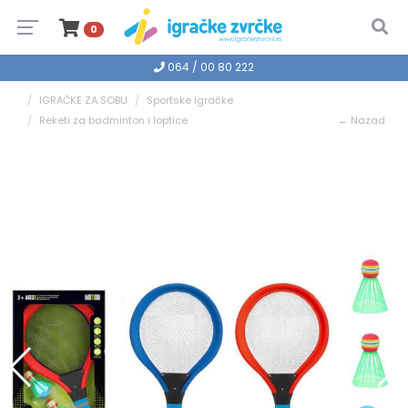
0
064 / 00 80 222
IGRAČKE ZA SOBU
Sportske igračke
Reketi za badminton i loptice
← Nazad