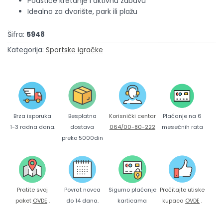
Podstiče kretanje i aktivnu zabavu
Idealno za dvorište, park ili plažu
Šifra:
5948
Kategorija:
Sportske igračke
Brza isporuka
Korisnički centar
Besplatna
Plaćanje na 6
1-3 radna dana.
064/00-80-222
dostava
mesečnih rata
preko 5000din
Pratite svoj
Povrat novca
Sigurno plaćanje
Pročitajte utiske
paket
OVDE
.
do 14 dana.
karticama
kupaca
OVDE
.