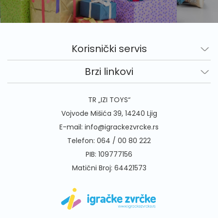
Korisnički servis
Brzi linkovi
TR „IZI TOYS“
Vojvode Mišića 39, 14240 Ljig
E-mail:
info@igrackezvrcke.rs
Telefon:
064 / 00 80 222
PIB: 109777156
Matični Broj: 64421573