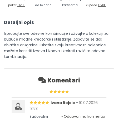
paket
OVDE
.
do 14 dana.
karticama
kupaca
OVDE
.
Detaljni opis
Isprobajte sve odevne kombinacije i uživajte u kolekciji za
buduće modne kreatorke i stilistkinje. Zabavite se dok
oblačite drugarice i iskažite svoju kreativnost. Nalepnice
možete koristiti iznova i iznova i kreirati različite odevne
kombinacije.
Komentari
Ivana Bojcic
-
10.07.2026.
13:53
Zadovoljni
» Odgovori na komentar