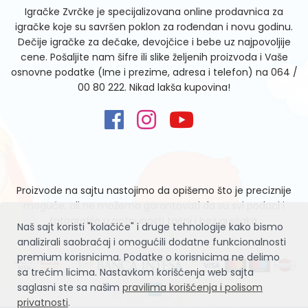
Igračke Zvrčke je specijalizovana online prodavnica za
igračke koje su savršen poklon za rođendan i novu godinu.
Dečije igračke za dečake, devojčice i bebe uz najpovoljije
cene. Pošaljite nam šifre ili slike željenih proizvoda i Vaše
osnovne podatke (Ime i prezime, adresa i telefon) na
064 /
00 80 222
. Nikad lakša kupovina!
Proizvode na sajtu nastojimo da opišemo što je preciznije
moguće, ali ne možemo garantovati da su svi podaci i
fotografije u potpunosti tačni i bez grešaka.
Naš sajt koristi "kolačiće" i druge tehnologije kako bismo
analizirali saobraćaj i omogućili dodatne funkcionalnosti
premium korisnicima. Podatke o korisnicima ne delimo
sa trećim licima. Nastavkom korišćenja web sajta
saglasni ste sa našim
pravilima korišćenja i polisom
privatnosti
.