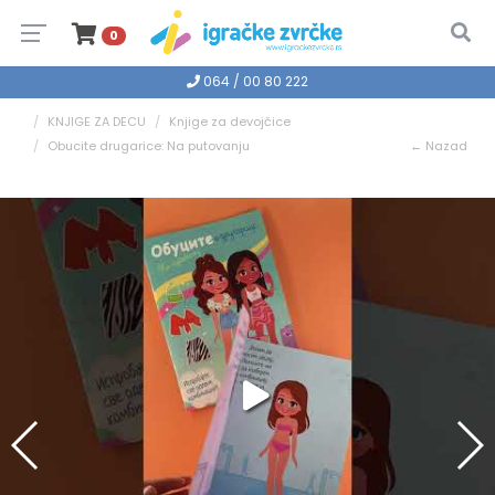
0
064 / 00 80 222
KNJIGE ZA DECU
Knjige za devojčice
Obucite drugarice: Na putovanju
← Nazad