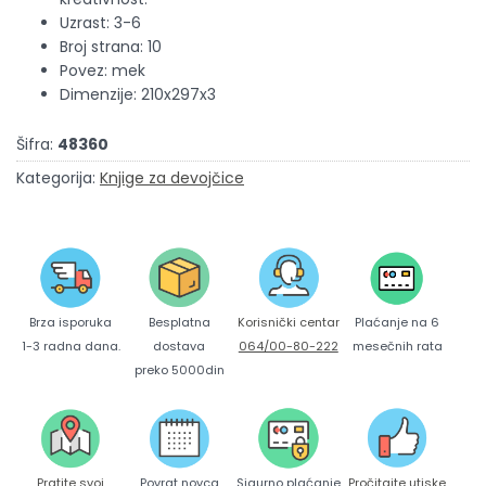
Uzrast: 3-6
Broj strana: 10
Povez: mek
Dimenzije: 210x297x3
Šifra:
48360
Kategorija:
Knjige za devojčice
Brza isporuka
Korisnički centar
Besplatna
Plaćanje na 6
1-3 radna dana.
064/00-80-222
dostava
mesečnih rata
preko 5000din
Pratite svoj
Povrat novca
Sigurno plaćanje
Pročitajte utiske