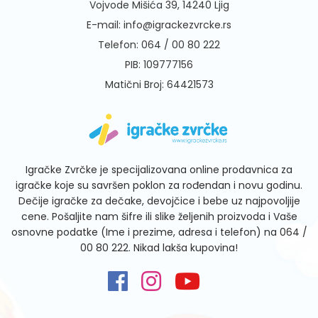
Vojvode Mišića 39, 14240 Ljig
E-mail:
info@igrackezvrcke.rs
Telefon:
064 / 00 80 222
PIB: 109777156
Matični Broj: 64421573
Igračke Zvrčke je specijalizovana online prodavnica za
igračke koje su savršen poklon za rođendan i novu godinu.
Dečije igračke za dečake, devojčice i bebe uz najpovoljije
cene. Pošaljite nam šifre ili slike željenih proizvoda i Vaše
osnovne podatke (Ime i prezime, adresa i telefon) na
064 /
00 80 222
. Nikad lakša kupovina!