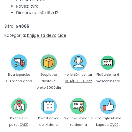
Povez: tvrd
Dimenzije: 150x192x12
Šifra:
54866
Kategorija:
Knjige za devojčice
Brza isporuka
Korisnički centar
Besplatna
Plaćanje na 6
1-3 radna dana.
064/00-80-222
dostava
mesečnih rata
preko 5000din
Pratite svoj
Povrat novca
Sigurno plaćanje
Pročitajte utiske
paket
OVDE
.
do 14 dana.
karticama
kupaca
OVDE
.