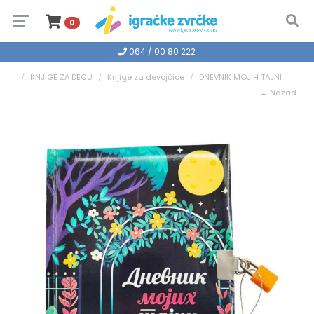
0
064 / 00 80 222
KNJIGE ZA DECU
Knjige za devojčice
DNEVNIK MOJIH TAJNI
← Nazad