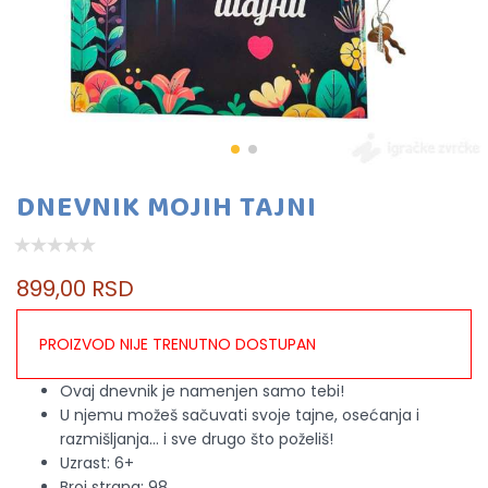
DNEVNIK MOJIH TAJNI
899,00 RSD
PROIZVOD NIJE TRENUTNO DOSTUPAN
Ovaj dnevnik je namenjen samo tebi!
U njemu možeš sačuvati svoje tajne, osećanja i
razmišljanja… i sve drugo što poželiš!
Uzrast: 6+
Broj strana: 98