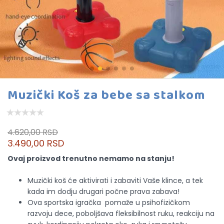
Muzički Koš za bebe sa stalkom
4.620,00 RSD
3.490,00 RSD
Ovaj proizvod trenutno nemamo na stanju!
Muzički koš će aktivirati i zabaviti Vaše klince, a tek
kada im dodju drugari počne prava zabava!
Ova sportska igračka pomaže u psihofizičkom
razvoju dece, poboljšava fleksibilnost ruku, reakciju na