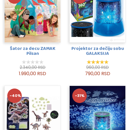
Šator za decu ZAMAK
Projektor za dečiju sobu
Pilsan
GALAKSIJA
2.340,00 RSD
960,00 RSD
1.990,00 RSD
790,00 RSD
-40%
-31%