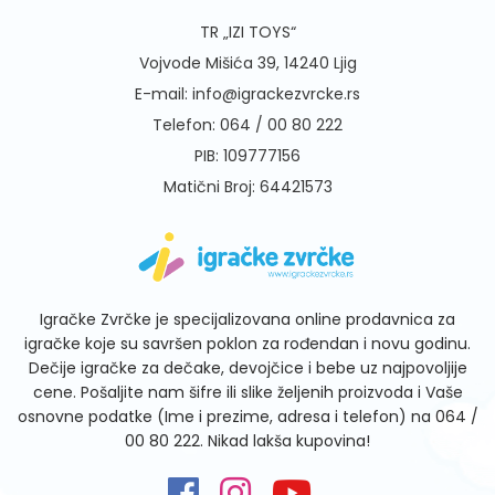
TR „IZI TOYS“
Vojvode Mišića 39, 14240 Ljig
E-mail:
info@igrackezvrcke.rs
Telefon:
064 / 00 80 222
PIB: 109777156
Matični Broj: 64421573
Igračke Zvrčke je specijalizovana online prodavnica za
igračke koje su savršen poklon za rođendan i novu godinu.
Dečije igračke za dečake, devojčice i bebe uz najpovoljije
cene. Pošaljite nam šifre ili slike željenih proizvoda i Vaše
osnovne podatke (Ime i prezime, adresa i telefon) na
064 /
00 80 222
. Nikad lakša kupovina!