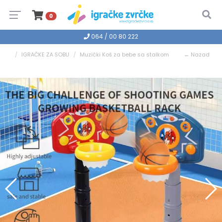
0
064 / 00 80 222
IGRAČKE ZA SOBU
Muzički Koš za bebe sa stalkom
← Nazad