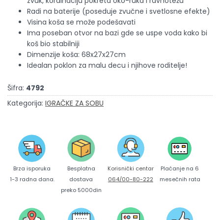
zvuk, kordinaciju pokreta oko-ruka i ravnotežu
Radi na baterije (poseduje zvučne i svetlosne efekte)
Visina koša se može podešavati
Ima poseban otvor na bazi gde se uspe voda kako bi
koš bio stabilniji
Dimenzije koša: 68x27x27cm
Idealan poklon za malu decu i njihove roditelje!
Šifra:
4792
Kategorija:
IGRAČKE ZA SOBU
Brza isporuka
Korisnički centar
Besplatna
Plaćanje na 6
1-3 radna dana.
064/00-80-222
dostava
mesečnih rata
preko 5000din