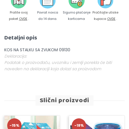
Pratite svoj
Povrat novca
Sigurno plaćanje
Pročitajte utiske
paket
OVDE
.
do 14 dana.
karticama
kupaca
OVDE
.
Detaljni opis
KOS NA STALKU SA ZVUKOM 09130
Deklaracija:
Podatak o proizvođaču, uvozniku i zemlji porekla će biti
naveden na deklaraciji koja dolazi sa proizvodom
Slični proizvodi
-15%
-18%