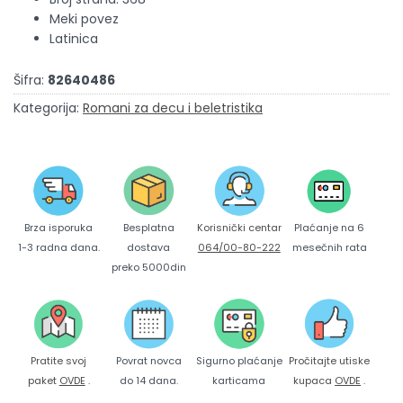
Meki povez
Latinica
Šifra:
82640486
Kategorija:
Romani za decu i beletristika
Brza isporuka
Korisnički centar
Besplatna
Plaćanje na 6
1-3 radna dana.
064/00-80-222
dostava
mesečnih rata
preko 5000din
Pratite svoj
Povrat novca
Sigurno plaćanje
Pročitajte utiske
paket
OVDE
.
do 14 dana.
karticama
kupaca
OVDE
.