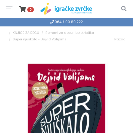
0
064 / 00 80 222
KNJIGE ZA DECU
Romani za decu i beletristika
Super njuškalo - Dejvid Valijams
← Nazad