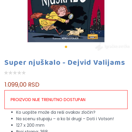
Super njuškalo - Dejvid Valijams
1.099,00 RSD
PROIZVOD NIJE TRENUTNO DOSTUPAN
Ko uopšte može da reši ovakav zločin?
Na scenu stupaju – a ko bi drugi – Doti i Votson!
127 x 200 mm
Broj strana: 368