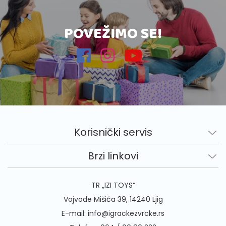
POVEŽIMO SE!
Korisnički servis
Brzi linkovi
TR „IZI TOYS“
Vojvode Mišića 39, 14240 Ljig
E-mail:
info@igrackezvrcke.rs