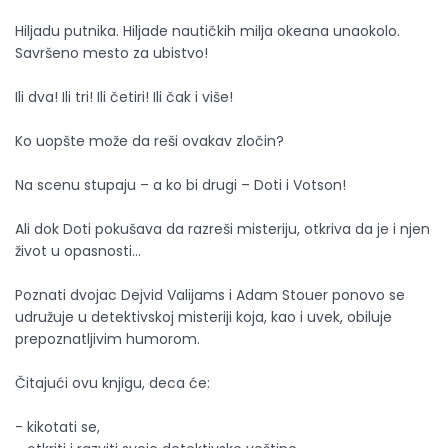
Hiljadu putnika. Hiljade nautičkih milja okeana unaokolo.
Savršeno mesto za ubistvo!
Ili dva! Ili tri! Ili četiri! Ili čak i više!
Ko uopšte može da reši ovakav zločin?
Na scenu stupaju – a ko bi drugi – Doti i Votson!
Ali dok Doti pokušava da razreši misteriju, otkriva da je i njen
život u opasnosti…
Poznati dvojac Dejvid Valijams i Adam Stouer ponovo se
udružuje u detektivskoj misteriji koja, kao i uvek, obiluje
prepoznatljivim humorom.
Čitajući ovu knjigu, deca će:
- kikotati se,