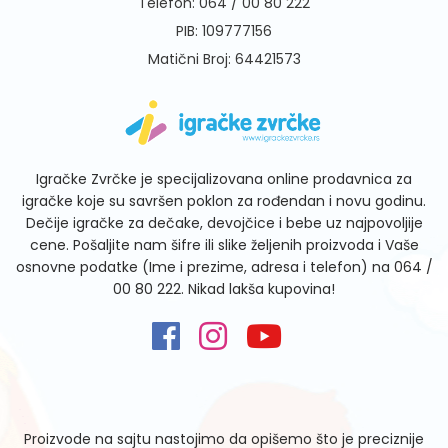
Telefon:
064 / 00 80 222
PIB: 109777156
Matični Broj: 64421573
Igračke Zvrčke je specijalizovana online prodavnica za
igračke koje su savršen poklon za rođendan i novu godinu.
Dečije igračke za dečake, devojčice i bebe uz najpovoljije
cene. Pošaljite nam šifre ili slike željenih proizvoda i Vaše
osnovne podatke (Ime i prezime, adresa i telefon) na
064 /
00 80 222
. Nikad lakša kupovina!
Proizvode na sajtu nastojimo da opišemo što je preciznije