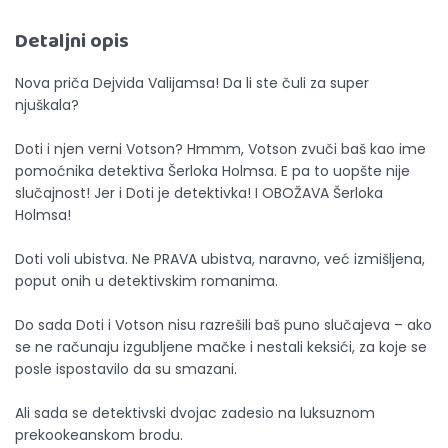
Detaljni opis
Nova priča Dejvida Valijamsa! Da li ste čuli za super
njuškala?
Doti i njen verni Votson? Hmmm, Votson zvuči baš kao ime
pomoćnika detektiva Šerloka Holmsa. E pa to uopšte nije
slučajnost! Jer i Doti je detektivka! I OBOŽAVA Šerloka
Holmsa!
Doti voli ubistva. Ne PRAVA ubistva, naravno, već izmišljena,
poput onih u detektivskim romanima.
Do sada Doti i Votson nisu razrešili baš puno slučajeva – ako
se ne računaju izgubljene mačke i nestali keksići, za koje se
posle ispostavilo da su smazani.
Ali sada se detektivski dvojac zadesio na luksuznom
prekookeanskom brodu.