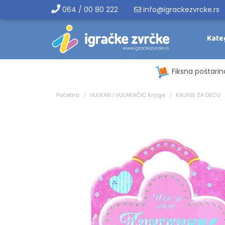
064 / 00 80 222
info@igrackezvrcke.rs
Kate
Fiksna poštarin
Početna
VULKAN I VULAKNČIĆ Knjige
KNJIGE ZA DECU