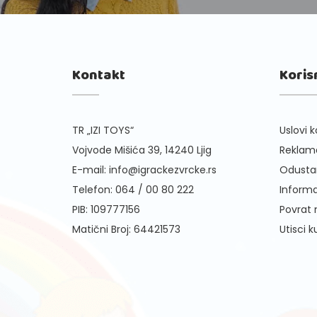
Kontakt
Koris
TR „IZI TOYS“
Uslovi k
Vojvode Mišića 39, 14240 Ljig
Reklama
E-mail:
info@igrackezvrcke.rs
Odusta
Telefon:
064 / 00 80 222
Informa
PIB: 109777156
Povrat
Matični Broj: 64421573
Utisci 