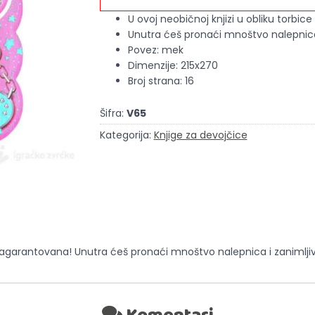
U ovoj neobičnoj knjizi u obliku torbi
Unutra ćeš pronaći mnoštvo nalepnica 
Povez: mek
Dimenzije: 215x270
Broj strana: 16
Šifra:
V65
Kategorija:
Knjige za devojčice
e zagarantovana! Unutra ćeš pronaći mnoštvo nalepnica i zanimlji