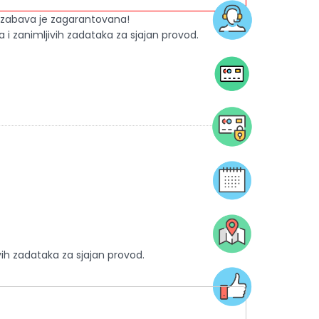
ce zabava je zagarantovana!
i zanimljivih zadataka za sjajan provod.
vih zadataka za sjajan provod.