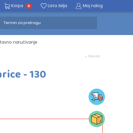
Korpa
Lista želja
Moj nalog
0
avno naručivanje
← Nazad
rice - 130