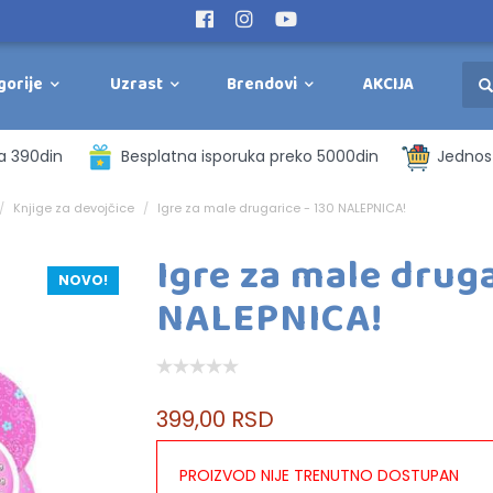
gorije
Uzrast
Brendovi
AKCIJA
a 390din
Besplatna isporuka preko 5000din
Jednost
Knjige za devojčice
Igre za male drugarice - 130 NALEPNICA!
Igre za male druga
NOVO!
NALEPNICA!
399,00 RSD
PROIZVOD NIJE TRENUTNO DOSTUPAN