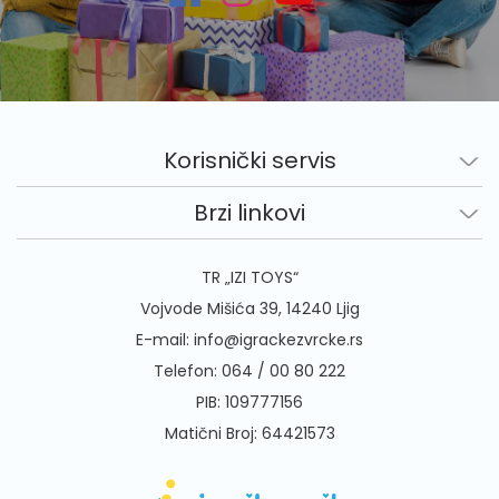
Korisnički servis
Brzi linkovi
TR „IZI TOYS“
Vojvode Mišića 39, 14240 Ljig
E-mail:
info@igrackezvrcke.rs
Telefon:
064 / 00 80 222
PIB: 109777156
Matični Broj: 64421573