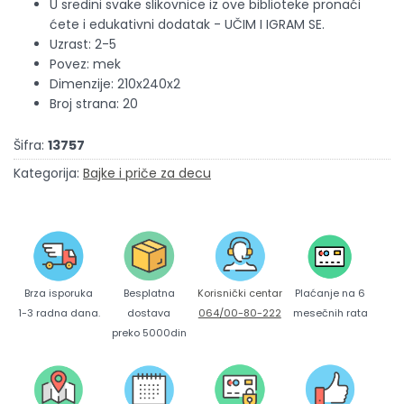
U sredini svake slikovnice iz ove biblioteke pronaći
ćete i edukativni dodatak - UČIM I IGRAM SE.
Uzrast: 2-5
Povez: mek
Dimenzije: 210x240x2
Broj strana: 20
Šifra:
13757
Kategorija:
Bajke i priče za decu
Brza isporuka
Korisnički centar
Besplatna
Plaćanje na 6
1-3 radna dana.
064/00-80-222
dostava
mesečnih rata
preko 5000din