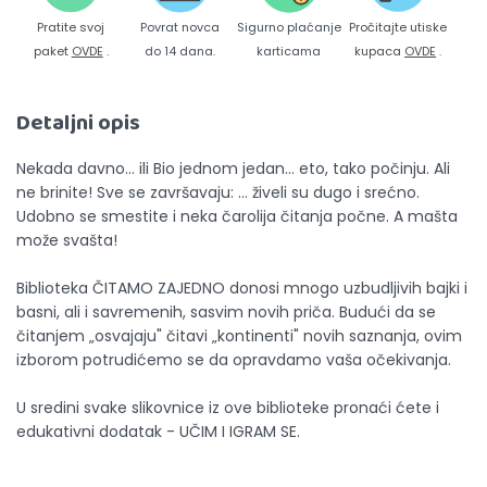
Pratite svoj
Povrat novca
Sigurno plaćanje
Pročitajte utiske
paket
OVDE
.
do 14 dana.
karticama
kupaca
OVDE
.
Detaljni opis
Nekada davno... ili Bio jednom jedan... eto, tako počinju. Ali
ne brinite! Sve se završavaju: ... živeli su dugo i srećno.
Udobno se smestite i neka čarolija čitanja počne. A mašta
može svašta!
Biblioteka ČITAMO ZAJEDNO donosi mnogo uzbudljivih bajki i
basni, ali i savremenih, sasvim novih priča. Budući da se
čitanjem „osvajaju" čitavi „kontinenti" novih saznanja, ovim
izborom potrudićemo se da opravdamo vaša očekivanja.
U sredini svake slikovnice iz ove biblioteke pronaći ćete i
edukativni dodatak - UČIM I IGRAM SE.