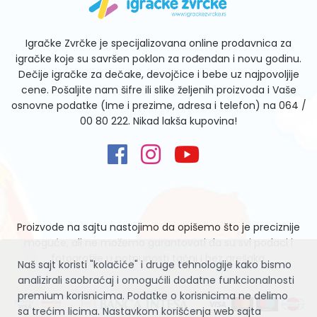
Igračke Zvrčke je specijalizovana online prodavnica za
igračke koje su savršen poklon za rođendan i novu godinu.
Dečije igračke za dečake, devojčice i bebe uz najpovoljije
cene. Pošaljite nam šifre ili slike željenih proizvoda i Vaše
osnovne podatke (Ime i prezime, adresa i telefon) na
064 /
00 80 222
. Nikad lakša kupovina!
Proizvode na sajtu nastojimo da opišemo što je preciznije
moguće, ali ne možemo garantovati da su svi podaci i
fotografije u potpunosti tačni i bez grešaka.
Naš sajt koristi "kolačiće" i druge tehnologije kako bismo
analizirali saobraćaj i omogućili dodatne funkcionalnosti
premium korisnicima. Podatke o korisnicima ne delimo
sa trećim licima. Nastavkom korišćenja web sajta