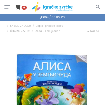
0
064 / 00 80 222
KNJIGE ZA DECU
Bajke i priče za decu
ČITAMO ZAJEDNO - Alisa u zemlji čuda
← Nazad