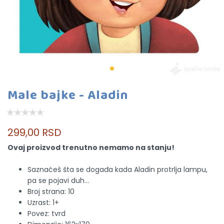
Male bajke - Aladin
299,00 RSD
Ovaj proizvod trenutno nemamo na stanju!
Saznaćeš šta se događa kada Aladin protrlja lampu,
pa se pojavi duh...
Broj strana: 10
Uzrast: 1+
Povez: tvrd