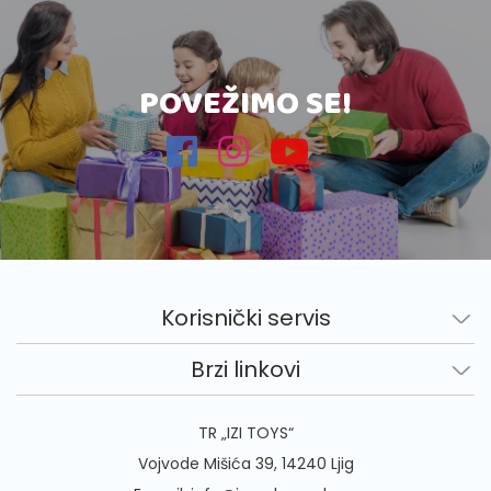
POVEŽIMO SE!
Korisnički servis
Brzi linkovi
TR „IZI TOYS“
Vojvode Mišića 39, 14240 Ljig