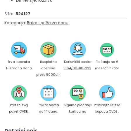
Dimenzije: 162x170
Šifra:
524127
Kategorija:
Bajke i priče za decu
Brza isporuka
Korisnički centar
Besplatna
Plaćanje na 6
1-3 radna dana.
064/00-80-222
dostava
mesečnih rata
preko 5000din
Pratite svoj
Povrat novca
Sigurno plaćanje
Pročitajte utiske
paket
OVDE
.
do 14 dana.
karticama
kupaca
OVDE
.
Detaljni opis