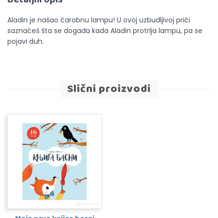
Aladin je našao čarobnu lampu! U ovoj uzbudljivoj priči
saznaćeš šta se događa kada Aladin protrlja lampu, pa se
pojavi duh.
Slični proizvodi