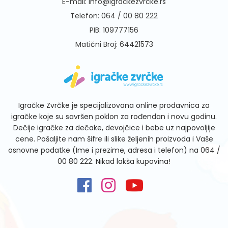
E-mail:
info@igrackezvrcke.rs
Telefon:
064 / 00 80 222
PIB: 109777156
Matični Broj: 64421573
Igračke Zvrčke je specijalizovana online prodavnica za
igračke koje su savršen poklon za rođendan i novu godinu.
Dečije igračke za dečake, devojčice i bebe uz najpovoljije
cene. Pošaljite nam šifre ili slike željenih proizvoda i Vaše
osnovne podatke (Ime i prezime, adresa i telefon) na
064 /
00 80 222
. Nikad lakša kupovina!