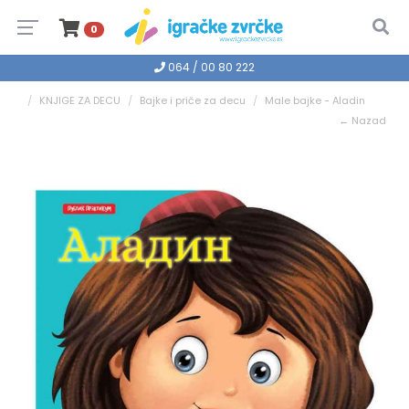
0
064 / 00 80 222
KNJIGE ZA DECU
Bajke i priče za decu
Male bajke - Aladin
← Nazad