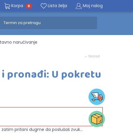
Korpa
Lista želja
Moj nalog
0
avno naručivanje
← Nazad
 i pronađi: U pokretu
zatim pritisni dugme da poslušaš zvuk...