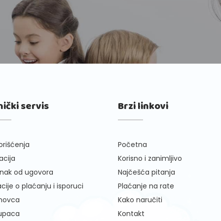
nički servis
Brzi linkovi
orišćenja
Početna
cija
Korisno i zanimljivo
nak od ugovora
Najčešća pitanja
cije o plaćanju i isporuci
Plaćanje na rate
 novca
Kako naručiti
kupaca
Kontakt