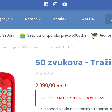
gorije
Uzrast
Brendovi
AKCIJA
a 390din
Besplatna isporuka preko 5000din
Jednost
vučne knjige
50 zvukova - Traži i pronađi: U pokretu
50 zvukova - Traži
2.390,00 RSD
PROIZVOD NIJE TRENUTNO DOSTUPAN
Pronađi vozila na šarenim stranama, a 