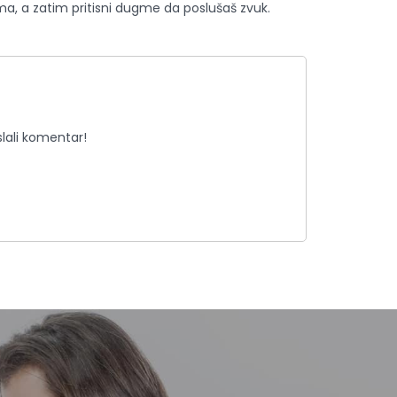
anama, a zatim pritisni dugme da poslušaš zvuk.
lali komentar!