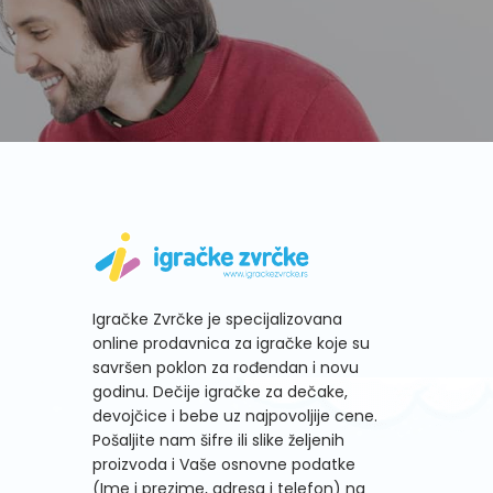
Igračke Zvrčke je specijalizovana
online prodavnica za igračke koje su
savršen poklon za rođendan i novu
godinu. Dečije igračke za dečake,
devojčice i bebe uz najpovoljije cene.
Pošaljite nam šifre ili slike željenih
proizvoda i Vaše osnovne podatke
(Ime i prezime, adresa i telefon) na