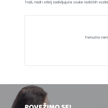
Traži, nađi i otkrij zadivljujuće zvuke različitih v
Trenutno nema
POVEŽIMO SE!