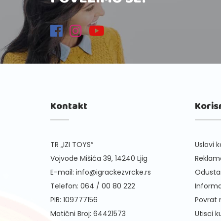
Kontakt
Koris
TR „IZI TOYS“
Uslovi k
Vojvode Mišića 39, 14240 Ljig
Reklama
E-mail:
info@igrackezvrcke.rs
Odusta
Telefon:
064 / 00 80 222
Informa
PIB: 109777156
Povrat
Matični Broj: 64421573
Utisci 