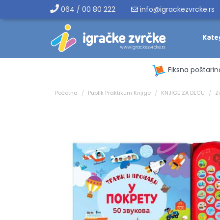
064 / 00 80 222
info@igrackezvrcke.rs
Kate
Fiksna poštarin
Početna
Publik Praktikum Knjige
KNJIGE ZA DECU
Z