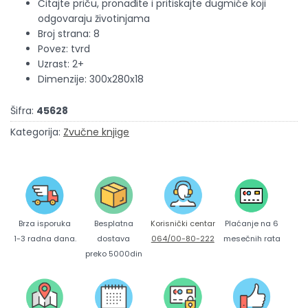
Čitajte priču, pronađite i pritiskajte dugmiće koji
odgovaraju životinjama
Broj strana: 8
Povez: tvrd
Uzrast: 2+
Dimenzije: 300x280x18
Šifra:
45628
Kategorija:
Zvučne knjige
Brza isporuka
Korisnički centar
Besplatna
Plaćanje na 6
1-3 radna dana.
064/00-80-222
dostava
mesečnih rata
preko 5000din