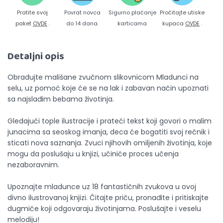
Pratite svoj
Povrat novca
Sigurno plaćanje
Pročitajte utiske
paket
OVDE
.
do 14 dana.
karticama
kupaca
OVDE
.
Detaljni opis
Obradujte mališane zvučnom slikovnicom Mladunci na
selu, uz pomoć koje će se na lak i zabavan način upoznati
sa najslađim bebama životinja.
Gledajući tople ilustracije i prateći tekst koji govori o malim
junacima sa seoskog imanja, deca će bogatiti svoj rečnik i
sticati nova saznanja. Zvuci njihovih omiljenih životinja, koje
mogu da poslušaju u knjizi, učiniće proces učenja
nezaboravnim.
Upoznajte mladunce uz 18 fantastičnih zvukova u ovoj
divno ilustrovanoj knjizi. Čitajte priču, pronađite i pritiskajte
dugmiće koji odgovaraju životinjama. Poslušajte i veselu
melodiju!