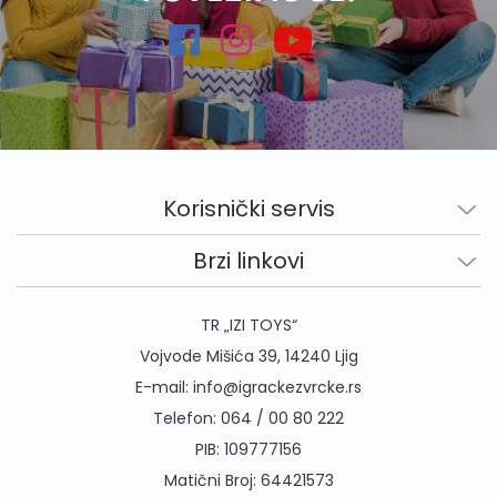
Korisnički servis
Brzi linkovi
TR „IZI TOYS“
Vojvode Mišića 39, 14240 Ljig
E-mail:
info@igrackezvrcke.rs
Telefon:
064 / 00 80 222
PIB: 109777156
Matični Broj: 64421573