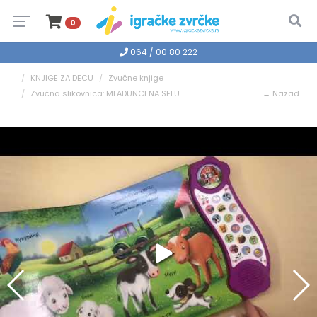
0
064 / 00 80 222
KNJIGE ZA DECU
Zvučne knjige
Zvučna slikovnica: MLADUNCI NA SELU
← Nazad