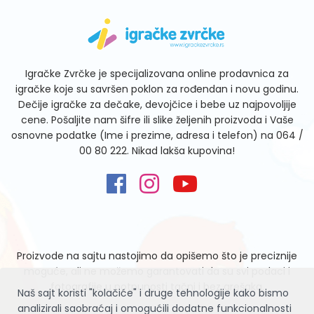
Igračke Zvrčke je specijalizovana online prodavnica za
igračke koje su savršen poklon za rođendan i novu godinu.
Dečije igračke za dečake, devojčice i bebe uz najpovoljije
cene. Pošaljite nam šifre ili slike željenih proizvoda i Vaše
osnovne podatke (Ime i prezime, adresa i telefon) na
064 /
00 80 222
. Nikad lakša kupovina!
Proizvode na sajtu nastojimo da opišemo što je preciznije
moguće, ali ne možemo garantovati da su svi podaci i
fotografije u potpunosti tačni i bez grešaka.
Naš sajt koristi "kolačiće" i druge tehnologije kako bismo
analizirali saobraćaj i omogućili dodatne funkcionalnosti