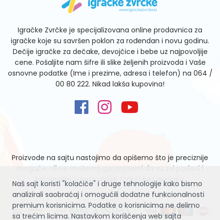
Igračke Zvrčke je specijalizovana online prodavnica za
igračke koje su savršen poklon za rođendan i novu godinu.
Dečije igračke za dečake, devojčice i bebe uz najpovoljije
cene. Pošaljite nam šifre ili slike željenih proizvoda i Vaše
osnovne podatke (Ime i prezime, adresa i telefon) na
064 /
00 80 222
. Nikad lakša kupovina!
Proizvode na sajtu nastojimo da opišemo što je preciznije
moguće, ali ne možemo garantovati da su svi podaci i
fotografije u potpunosti tačni i bez grešaka.
Naš sajt koristi "kolačiće" i druge tehnologije kako bismo
analizirali saobraćaj i omogućili dodatne funkcionalnosti
premium korisnicima. Podatke o korisnicima ne delimo
sa trećim licima. Nastavkom korišćenja web sajta