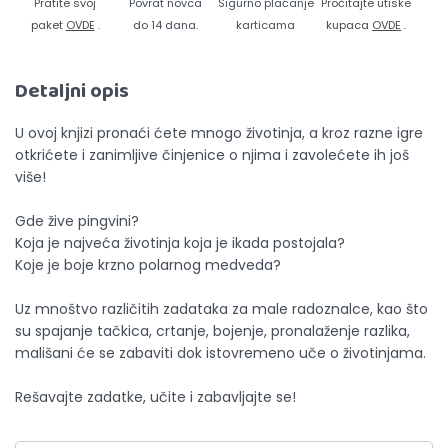
Pratite svoj
Povrat novca
Sigurno plaćanje
Pročitajte utiske
paket
OVDE
.
do 14 dana.
karticama
kupaca
OVDE
.
Detaljni opis
U ovoj knjizi pronaći ćete mnogo životinja, a kroz razne igre
otkrićete i zanimljive činjenice o njima i zavolećete ih još
više!
Gde žive pingvini?
Koja je najveća životinja koja je ikada postojala?
Koje je boje krzno polarnog medveda?
Uz mnoštvo različitih zadataka za male radoznalce, kao što
su spajanje tačkica, crtanje, bojenje, pronalaženje razlika,
mališani će se zabaviti dok istovremeno uče o životinjama.
Rešavajte zadatke, učite i zabavljajte se!