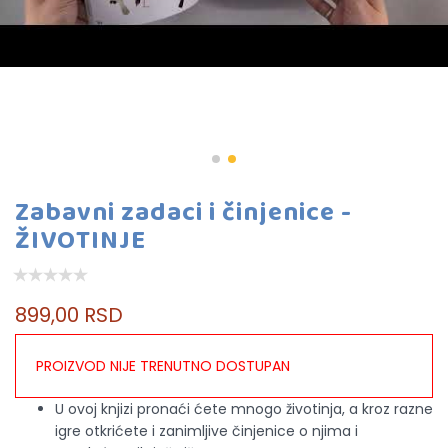
Zabavni zadaci i činjenice -
ŽIVOTINJE
899,00 RSD
PROIZVOD NIJE TRENUTNO DOSTUPAN
U ovoj knjizi pronaći ćete mnogo životinja, a kroz razne
igre otkrićete i zanimljive činjenice o njima i