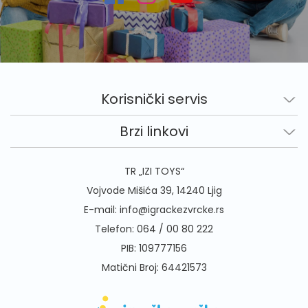
Korisnički servis
Brzi linkovi
TR „IZI TOYS“
Vojvode Mišića 39, 14240 Ljig
E-mail:
info@igrackezvrcke.rs
Telefon:
064 / 00 80 222
PIB: 109777156
Matični Broj: 64421573