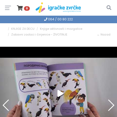
0
064 / 00 80 222
KNJIGE ZA DECU
Knjige aktivnosti i mozgalice
Zabavni zadaci i činjenice - ŽIVOTINJE
← Nazad