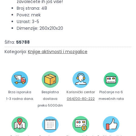
zavolećete ih još više!
Broj strana: 48
Povez: mek
Uzrast: 3-5
Dimenzije: 260x210x20
Šifra:
55788
Kategorija:
Knjige aktivnosti i mozgalice
Brza isporuka
Korisnički centar
Besplatna
Plaćanje na 6
1-3 radna dana.
064/00-80-222
dostava
mesečnih rata
preko 5000din